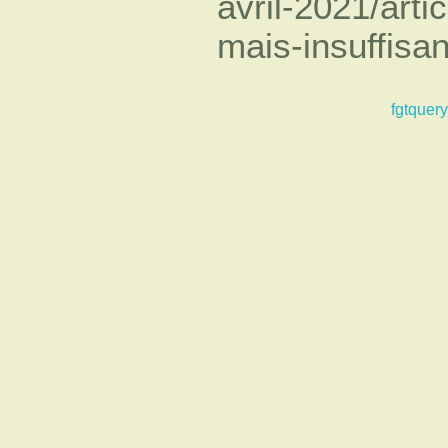
avril-2021/arti
mais-insuffisan
fgtquery