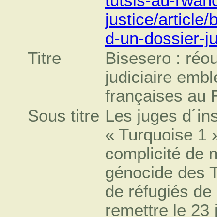
tutsis-au-rwan
justice/article
d-un-dossier-j
Titre
Bisesero : réou
judiciaire emb
françaises au
Sous titre
Les juges d´in
« Turquoise 1 
complicité de m
génocide des T
de réfugiés de 
remettre le 23