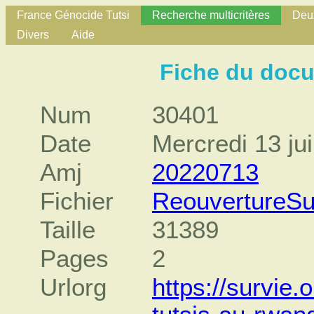
France Génocide Tutsi
Recherche multicritères
Deux
Divers
Aide
Fiche du doc
Num
30401
Date
Mercredi 13 jui
Amj
20220713
Fichier
ReouvertureSu
Taille
31389
Pages
2
Urlorg
https://survie