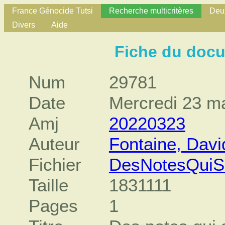
France Génocide Tutsi
Recherche multicritères
Deux
Divers
Aide
Fiche du doc
Num
29781
Date
Mercredi 23 m
Amj
20220323
Auteur
Fontaine, Davi
Fichier
DesNotesQuiS
Taille
1831111
Pages
1