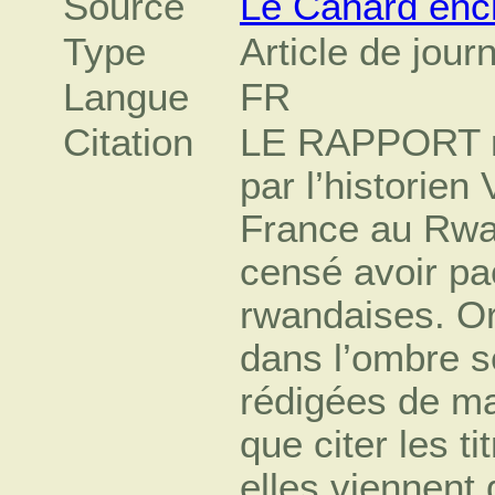
Source
Le Canard enc
Type
Article de jour
Langue
FR
Citation
LE RAPPORT re
par l’historien 
France au Rwa
censé avoir pac
rwandaises. Or,
dans l’ombre 
rédigées de mai
que citer les t
elles viennent