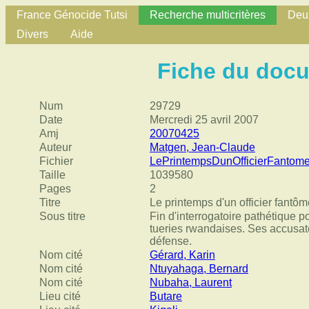
France Génocide Tutsi
Recherche multicritères
Deux
Divers
Aide
Fiche du doc
Num
29729
Date
Mercredi 25 avril 2007
Amj
20070425
Auteur
Matgen, Jean-Claude
Fichier
LePrintempsDunOfficierFantom
Taille
1039580
Pages
2
Titre
Le printemps d'un officier fantôm
Sous titre
Fin d'interrogatoire pathétique 
tueries rwandaises. Ses accusate
défense.
Nom cité
Gérard, Karin
Nom cité
Ntuyahaga, Bernard
Nom cité
Nubaha, Laurent
Lieu cité
Butare