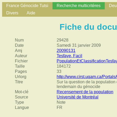
France Génocide Tutsi
Recherche multicritères
Deux
Divers
Aide
Fiche du doc
Num
29428
Date
Samedi 31 janvier 2009
Amj
20090131
Auteur
Tesfaye, Facil
Fichier
PopulationEtClassificationTesfa
Taille
184172
Pages
33
Urlorg
http://www.cirst.uqam.ca/Portal
Titre
Sur la question de la population
lendemain du génocide
Mot-clé
Recensement de la population
Source
Université de Montréal
Type
Note
Langue
FR