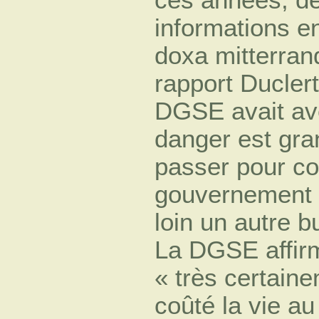
informations en
doxa mitterrand
rapport Duclert
DGSE avait ave
danger est gran
passer pour co
gouvernement r
loin un autre b
La DGSE affirm
« très certaine
coûté la vie a