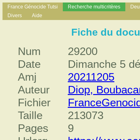
France Génocide Tutsi
Recherche multicritères
Deux
Divers
Aide
Fiche du doc
Num
29200
Date
Dimanche 5 d
Amj
20211205
Auteur
Diop, Boubacar
Fichier
FranceGenoci
Taille
213073
Pages
9