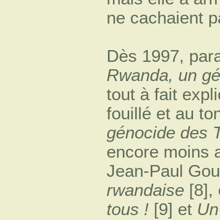
ne cachaient pa
Dès 1997, parai
Rwanda, un gé
tout à fait exp
fouillé et au t
génocide des T
encore moins am
Jean-Paul Gou
rwandaise
[8],
tous !
[9] et
Un 