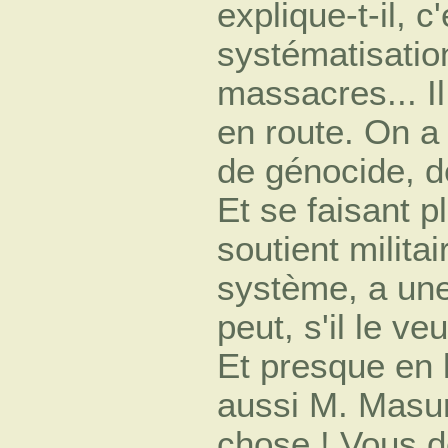
explique-t-il, c'
systématisatio
massacres... I
en route. On a 
de génocide, d
Et se faisant p
soutient milita
système, a une
peut, s'il le ve
Et presque en l
aussi M. Masur
chose ! Vous d