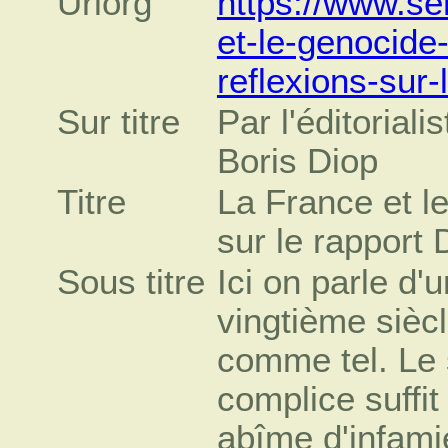
Urlorg
https://www.se
et-le-genocide
reflexions-sur-
Sur titre
Par l'éditorial
Boris Diop
Titre
La France et le
sur le rapport 
Sous titre
Ici on parle d'
vingtième sièc
comme tel. Le s
complice suffi
abîme d'infami