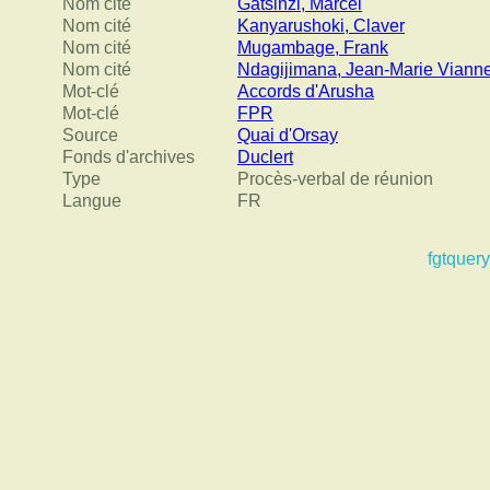
Nom cité
Gatsinzi, Marcel
Nom cité
Kanyarushoki, Claver
Nom cité
Mugambage, Frank
Nom cité
Ndagijimana, Jean-Marie Viann
Mot-clé
Accords d'Arusha
Mot-clé
FPR
Source
Quai d'Orsay
Fonds d'archives
Duclert
Type
Procès-verbal de réunion
Langue
FR
fgtquery