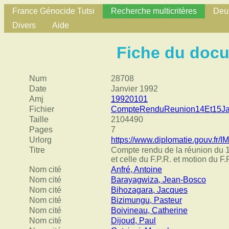
France Génocide Tutsi
Recherche multicritères
Deux
Divers
Aide
Fiche du doc
Num
28708
Date
Janvier 1992
Amj
19920101
Fichier
CompteRenduReunion14Et15Ja
Taille
2104490
Pages
7
Urlorg
https://www.diplomatie.gouv.fr
Titre
Compte rendu de la réunion du 1
et celle du F.P.R. et motion du F.
Nom cité
Anfré, Antoine
Nom cité
Barayagwiza, Jean-Bosco
Nom cité
Bihozagara, Jacques
Nom cité
Bizimungu, Pasteur
Nom cité
Boivineau, Catherine
Nom cité
Dijoud, Paul