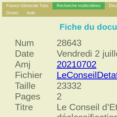
France Génocide Tutsi
Recherche multicritères
Deux
Divers
Aide
Fiche du doc
Num
28643
Date
Vendredi 2 juil
Amj
20210702
Fichier
LeConseilDeta
Taille
23332
Pages
2
Titre
Le Conseil d’E