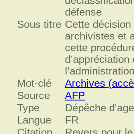
déclassificati
défense
Sous titre
Cette décision
archivistes et 
cette procédur
d’appréciation 
l’administration
Mot-clé
Archives (accè
Source
AFP
Type
Dépêche d'ag
Langue
FR
Citation
Revers pour le