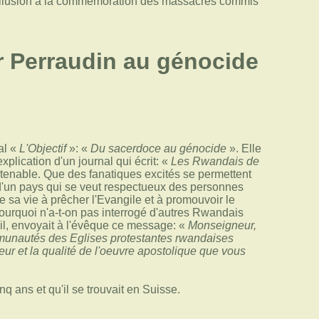
ire allusion à la commémoration des massacres commis
r Perraudin au génocide
nal «
L'Objectif
»: «
Du sacerdoce au génocide
». Elle
xplication d'un journal qui écrit: «
Les Rwandais de
utenable. Que des fanatiques excités se permettent
d'un pays qui se veut respectueux des personnes
e sa vie à prêcher l'Evangile et à promouvoir le
ourquoi n'a-t-on pas interrogé d'autres Rwandais
il, envoyait à l'évêque ce message: «
Monseigneur,
communautés des Eglises protestantes rwandaises
ur et la qualité de l'oeuvre apostolique que vous
ans et qu'il se trouvait en Suisse.