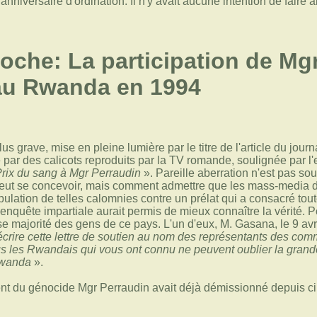
l'anniversaire d'ordination. Il n'y avait aucune intention de fa
oche: La participation de Mg
au Rwanda en 1994
lus grave, mise en pleine lumière par le titre de l'article du jour
ée par des calicots reproduits par la TV romande, soulignée par l'e
Prix du sang à Mgr Perraudin
». Pareille aberration n'est pas so
 peut se concevoir, mais comment admettre que les mass-media 
ulation de telles calomnies contre un prélat qui a consacré tout
nquête impartiale aurait permis de mieux connaître la vérité. P
e majorité des gens de ce pays. L'un d'eux, M. Gasana, le 9 avr
us écrire cette lettre de soutien au nom des représentants des 
s les Rwandais qui vous ont connu ne peuvent oublier la grande
Rwanda
».
 du génocide Mgr Perraudin avait déjà démissionné depuis cinq 