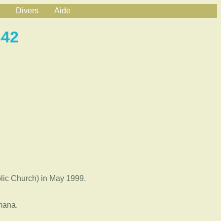
Divers
Aide
342
ic Church) in May 1999.
mana.