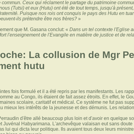
 commun. Ceux qui réclament le partage du patrimoine commun so
 nous (Tutsi) et eux (Hutu) ont été de tout temps, jusqu'à présent
aternité. Puisque nos rois ont conquis le pays des Hutu en tuant
peuvent-ils prétendre être nos frères?
»
quement que M. Gasana conclut: «
Dans un tel contexte l'Eglise a
ort l'enseignement de l'Evangile en matière de justice et de rela
oche: La collusion de Mgr Pe
ment hutu
tes fois formulé et il a été repris par les manifestants. Les rapp
me au Congo, ils étaient de fait assez étroits. En effet, le Go
maines scolaire, caritatif et médical. Ce système ne fut pas sup
u mieux les intérêts de la jeunesse et des démunis. Les relations
rraudin d'être allé beaucoup plus loin et d'avoir en quelque so
t Juvénal Habyarimana. L'archevêque valaisan eut sans doute un
 lui qui dicta leur politique. Ils avaient tous deux leurs minis