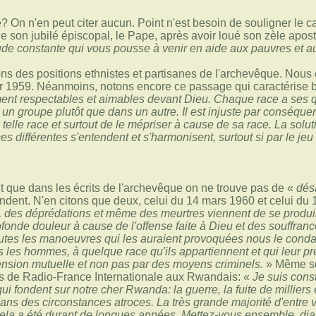
? On n'en peut citer aucun. Point n'est besoin de souligner le 
e son jubilé épiscopal, le Pape, après avoir loué son zèle aposto
tude constante qui vous pousse à venir en aide aux pauvres et a
ons des positions ethnistes et partisanes de l'archevêque. Nous 
er 1959. Néanmoins, notons encore ce passage qui caractérise b
ent respectables et aimables devant Dieu. Chaque race a ses qu
 un groupe plutôt que dans un autre. Il est injuste par conséquent
ou telle race et surtout de le mépriser à cause de sa race. La so
s différentes s'entendent et s'harmonisent, surtout si par le jeu 
 que dans les écrits de l'archevêque on ne trouve pas de «
dés
ndent. N'en citons que deux, celui du 14 mars 1960 et celui du 1
es, des déprédations et même des meurtres viennent de se prod
onde douleur à cause de l'offense faite à Dieu et des souffran
outes les manoeuvres qui les auraient provoquées nous le con
 les hommes, à quelque race qu'ils appartiennent et qui leur pr
ension mutuelle et non pas par des moyens criminels.
» Même so
es de Radio-France Internationale aux Rwandais: «
Je suis cons
 fondent sur notre cher Rwanda: la guerre, la fuite de milliers e
ns des circonstances atroces. La très grande majorité d'entre v
ela a été durant de longues années. Mettez-vous ensemble, dial