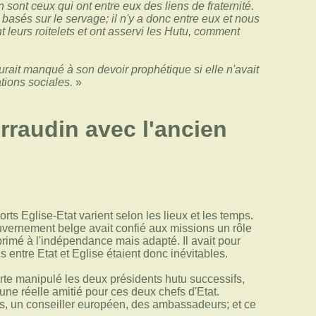
nt ceux qui ont entre eux des liens de fraternité.
, basés sur le servage; il n'y a donc entre eux et nous
 leurs roitelets et ont asservi les Hutu, comment
urait manqué à son devoir prophétique si elle n'avait
tions sociales.
»
rraudin avec l'ancien
orts Eglise-Etat varient selon les lieux et les temps.
uvernement belge avait confié aux missions un rôle
primé à l'indépendance mais adapté. Il avait pour
 entre Etat et Eglise étaient donc inévitables.
rte manipulé les deux présidents hutu successifs,
e réelle amitié pour ces deux chefs d'Etat.
tres, un conseiller européen, des ambassadeurs; et ce