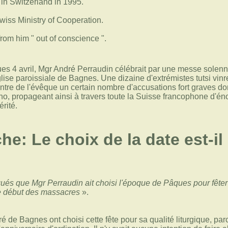
 in Switzerland in 1995.
wiss Ministry of Cooperation.
 from him
out of conscience
.
 4 avril, Mgr André Perraudin célébrait par une messe solenne
lise paroissiale de Bagnes. Une dizaine d'extrémistes tutsi vinre
ontre de l'évêque un certain nombre d'accusations fort graves 
écho, propageant ainsi à travers toute la Suisse francophone d'é
érité.
che: Le choix de la date est-i
s que Mgr Perraudin ait choisi l'époque de Pâques pour fêter
le début des massacres
».
é de Bagnes ont choisi cette fête pour sa qualité liturgique, par