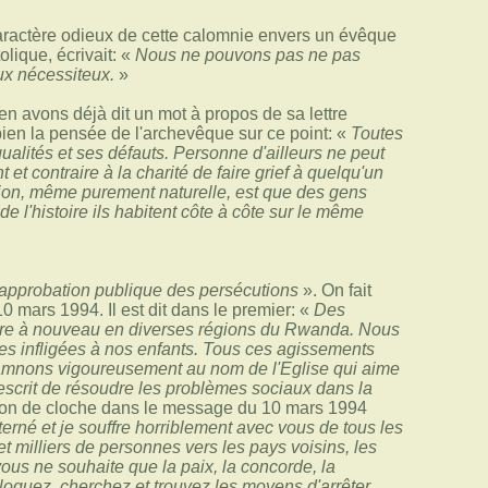
caractère odieux de cette calomnie envers un évêque
lique, écrivait: «
Nous ne pouvons pas ne pas
ux nécessiteux.
»
en avons déjà dit un mot à propos de sa lettre
ien la pensée de l'archevêque sur ce point: «
Toutes
alités et ses défauts. Personne d'ailleurs ne peut
 et contraire à la charité de faire grief à quelqu'un
lution, même purement naturelle, est que des gens
de l'histoire ils habitent côte à côte sur le même
approbation publique des persécutions
». On fait
0 mars 1994. Il est dit dans le premier: «
Des
uire à nouveau en diverses régions du Rwanda. Nous
ces infligées à nos enfants. Tous ces agissements
damnons vigoureusement au nom de l'Eglise qui aime
escrit de résoudre les problèmes sociaux dans la
n de cloche dans le message du 10 mars 1994
terné et je souffre horriblement avec vous de tous les
t milliers de personnes vers les pays voisins, les
ous ne souhaite que la paix, la concorde, la
oguez, cherchez et trouvez les moyens d'arrêter