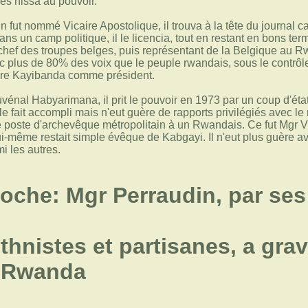
 les hissa au pouvoir.
 fut nommé Vicaire Apostolique, il trouva à la tête du journal
 dans un camp politique, il le licencia, tout en restant en bons t
chef des troupes belges, puis représentant de la Belgique au R
 plus de 80% des voix que le peuple rwandais, sous le contrôle d
ire Kayibanda comme président.
vénal Habyarimana, il prit le pouvoir en 1973 par un coup d'état
le fait accompli mais n'eut guère de rapports privilégiés avec le n
e poste d'archevêque métropolitain à un Rwandais. Ce fut Mgr V
lui-même restait simple évêque de Kabgayi. Il n'eut plus guère 
i les autres.
oche: Mgr Perraudin, par ses 
ethnistes et partisanes, a gra
u Rwanda