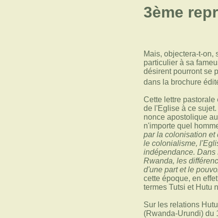
3ème repro
Mais, objectera-t-on,
particulier à sa fameus
désirent pourront se 
dans la brochure édit
Cette lettre pastorale
de l'Eglise à ce suje
nonce apostolique au R
n'importe quel homme 
par la colonisation e
le colonialisme, l'Egl
indépendance. Dans le
Rwanda, les différenc
d'une part et le pouvo
cette époque, en effe
termes Tutsi et Hutu n
Sur les relations Hut
(Rwanda-Urundi) du 17