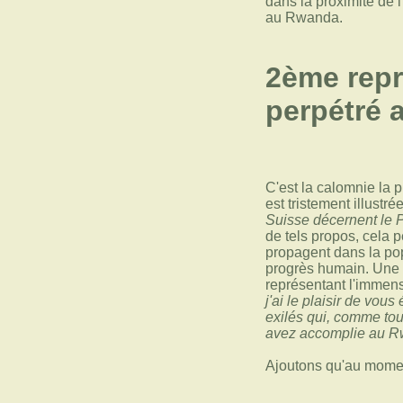
dans la proximité de 
au Rwanda.
2ème repr
perpétré 
C'est la calomnie la p
est tristement illustr
Suisse décernent le 
de tels propos, cela
propagent dans la pop
progrès humain. Une e
représentant l'immens
j'ai le plaisir de vo
exilés qui, comme tou
avez accomplie au 
Ajoutons qu'au moment