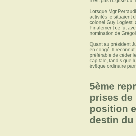
n'est pas l'Eglise qui
Lorsque Mgr Perraudin
activités le situaient
colonel Guy Logiest, 
Finalement ce fut avec
nomination de Grégo
Quant au président Ju
en congé. Il reconnut 
préférable de céder l
capitale, tandis que 
évêque ordinaire parm
5ème repr
prises de
position 
destin d