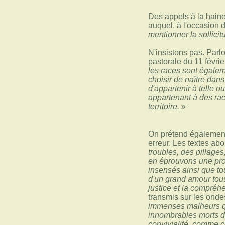
Des appels à la haine
auquel, à l'occasion d
mentionner la sollici
N'insistons pas. Parl
pastorale du 11 févri
les races sont égalem
choisir de naître dans
d'appartenir à telle 
appartenant à des race
territoire.
»
On prétend également
erreur. Les textes abo
troubles, des pillag
en éprouvons une prof
insensés ainsi que t
d'un grand amour tous
justice et la compréh
transmis sur les ond
immenses malheurs qui
innombrables morts da
convivialité, comme c