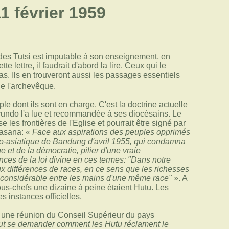
1 février 1959
 des Tutsi est imputable à son enseignement, en
e lettre, il faudrait d'abord la lire. Ceux qui le
as. Ils en trouveront aussi les passages essentiels
de l'archevêque.
le dont ils sont en charge. C'est la doctrine actuelle
 Nyundo l'a lue et recommandée à ses diocésains. Le
les frontières de l'Eglise et pourrait être signé par
Gasana: «
Face aux aspirations des peuples opprimés
afro-asiatique de Bandung d'avril 1955, qui condamna
e et de la démocratie, pilier d'une vraie
ces de la loi divine en ces termes:
Dans notre
ux différences de races, en ce sens que les richesses
tion considérable entre les mains d'une même race
». A
sous-chefs une dizaine à peine étaient Hutu. Les
s instances officielles.
 à une réunion du Conseil Supérieur du pays
ut se demander comment les Hutu réclament le