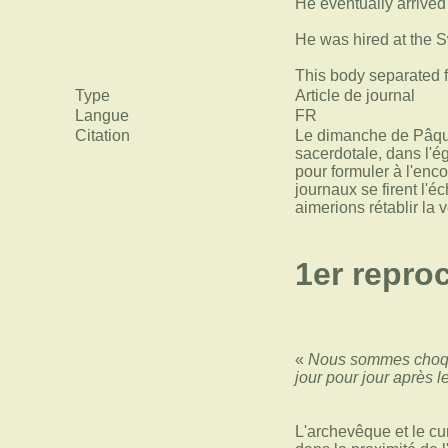
He eventually arrived
He was hired at the S
This body separated
Type
Article de journal
Langue
FR
Citation
Le dimanche de Pâques
sacerdotale, dans l'ég
pour formuler à l'enc
journaux se firent l'
aimerions rétablir la v
1er repro
«
Nous sommes choqué
jour pour jour après 
L'archevêque et le cur