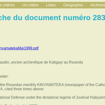
 critères
Un critère
Listes
Géographie
Archives
che du document numéro 28
inyamatekaMai1999.pdf
rraudin, ancien archevêque de Kabgayi au Rwanda
ster:
in the Rwandan monthly KINYAMATEKA (newspaper of the Cathol
 cited three times above:
tional Defense under the dictatorial regime of Juvénal Habyari