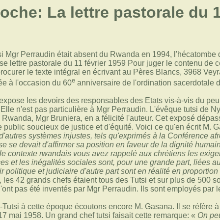
che: La lettre pastorale du 1
 si Mgr Perraudin était absent du Rwanda en 1994, l'hécatombe
e lettre pastorale du 11 février 1959 Pour juger le contenu de cett
procurer le texte intégral en écrivant au Pères Blancs, 3968 Veyr
e
ée à l'occasion du 60
anniversaire de l'ordination sacerdotale 
 expose les devoirs des responsables des Etats vis-à-vis du peup
t. Elle n'est pas particulière à Mgr Perraudin. L'évêque tutsi de
wanda, Mgr Bruniera, en a félicité l'auteur. Cet exposé dépasse 
public soucieux de justice et d'équité. Voici ce qu'en écrit M. 
t d'autres systèmes injustes, tels qu'exprimés à la Conférence 
ise se devait d'affirmer sa position en faveur de la dignité humain
 contexte rwandais vous avez rappelé aux chrétiens les exigen
es et les inégalités sociales sont, pour une grande part, liées a
ir politique et judiciaire d'autre part sont en réalité en propor
t, les 42 grands chefs étaient tous des Tutsi et sur plus de 500 
'ont pas été inventés par Mgr Perraudin. Ils sont employés par le
u-Tutsi à cette époque écoutons encore M. Gasana. Il se réfère
 mai 1958. Un grand chef tutsi faisait cette remarque: «
On pe