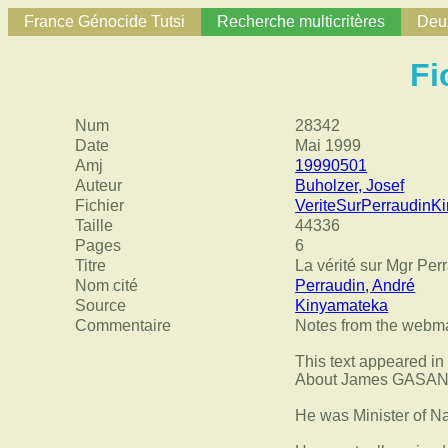
France Génocide Tutsi
Recherche multicritères
Deux
Fi
Num
28342
Date
Mai 1999
Amj
19990501
Auteur
Buholzer, Josef
Fichier
VeriteSurPerraudinK
Taille
44336
Pages
6
Titre
La vérité sur Mgr Pe
Nom cité
Perraudin, André
Source
Kinyamateka
Commentaire
Notes from the webma
This text appeared 
About James GASANA,
He was Minister of Na