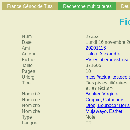
France Génocide Tutsi
Recherche multicritères
Deux
Fi
Num
27352
Date
Lundi 16 novembre 
Amj
20201116
Auteur
Lafon, Alexandre
Fichier
PistesLitterairesEn
Taille
371605
Pages
10
Urlorg
https://actualites.ec
Titre
Des pistes littérair
et les récits »
Nom cité
Brinker, Virginie
Nom cité
Coquio, Catherine
Nom cité
Diop, Boubacar Boris
Nom cité
Mujawayo, Esther
Type
Note
Langue
FR