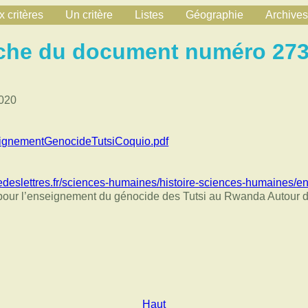
 critères
Un critère
Listes
Géographie
Archives
che du document numéro 27
2020
seignementGenocideTutsiCoquio.pdf
oledeslettres.fr/sciences-humaines/histoire-sciences-humaines
es pour l’enseignement du génocide des Tutsi au Rwanda Autour 
Haut