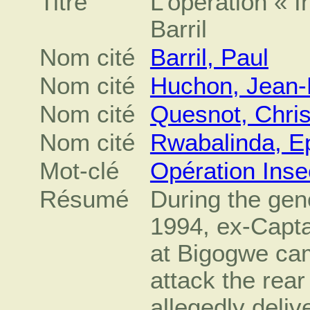
Titre
L’opération « I
Barril
Nom cité
Barril, Paul
Nom cité
Huchon, Jean-
Nom cité
Quesnot, Chris
Nom cité
Rwabalinda, 
Mot-clé
Opération Inse
Résumé
During the gen
1994, ex-Captai
at Bigogwe cam
attack the rear
allegedly deli