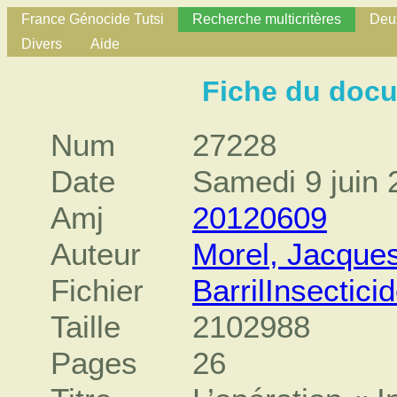
France Génocide Tutsi
Recherche multicritères
Deux
Divers
Aide
Fiche du doc
Num
27228
Date
Samedi 9 juin 
Amj
20120609
Auteur
Morel, Jacque
Fichier
BarrilInsectic
Taille
2102988
Pages
26