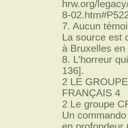
hrw.org/legac
8-02.htm#P52
7. Aucun témoin
La source est c
à Bruxelles en
8. L’horreur qu
136].
2 LE GROUPE
FRANÇAIS 4
2 Le groupe CR
Un commando d
en profondeur 