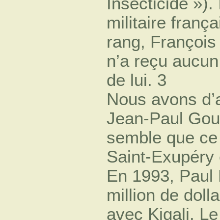
Insecticide »). 
militaire franç
rang, François
n’a reçu aucun
de lui. 3
Nous avons d’a
Jean-Paul Gout
semble que ce s
Saint-Exupéry é
En 1993, Paul B
million de doll
avec Kigali. Le 