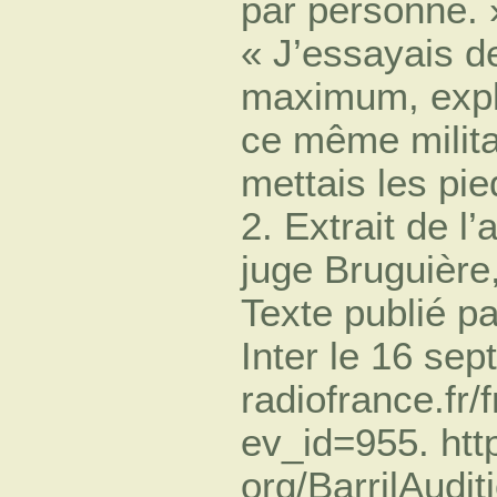
par personne. 
« J’essayais d
maximum, expl
ce même militai
mettais les pie
2. Extrait de l’
juge Bruguière
Texte publié p
Inter le 16 sep
radiofrance.fr/
ev_id=955. htt
org/BarrilAudi