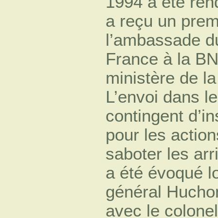
1994 a été rend
a reçu un pre
l’ambassade 
France à la BNP.
ministère de l
L’envoi dans l
contingent d’in
pour les actio
saboter les arr
a été évoqué lo
général Hucho
avec le colone