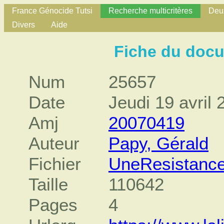
France Génocide Tutsi
Recherche multicritères
Deux
Divers
Aide
Fiche du doc
Num
25657
Date
Jeudi 19 avril 
Amj
20070419
Auteur
Papy, Gérald
Fichier
UneResistance
Taille
110642
Pages
4