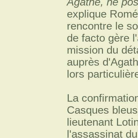
Agathe, ne pos
explique Roméo
rencontre le soi
de facto gère 
mission du dé
auprès d'Agath
lors particulièr
La confirmatio
Casques bleus 
lieutenant Loti
l'assassinat d