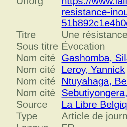
Urlorg
https://www.lal
resistance-inou
51b892c1e4b0
Titre
Une résistance
Sous titre
Évocation
Nom cité
Gashomba, Sil
Nom cité
Leroy, Yannick
Nom cité
Ntuyahaga, Be
Nom cité
Sebutiyongera
Source
La Libre Belgi
Type
Article de jour