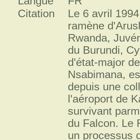
Langue
FR
Citation
Le 6 avril 1994
ramène d'Arush
Rwanda, Juvén
du Burundi, Cy
d'état-major d
Nsabimana, est
depuis une col
l'aéroport de 
survivant parm
du Falcon. Le
un processus d