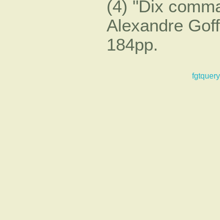
(4)
Dix comma
Alexandre Goffi
184pp.
fgtquery