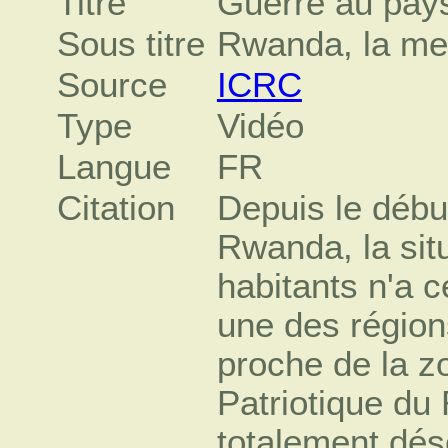
Titre
Guerre au pays
Sous titre
Rwanda, la me
Source
ICRC
Type
Vidéo
Langue
FR
Citation
Depuis le début
Rwanda, la sit
habitants n'a c
une des régions
proche de la z
Patriotique du
totalement dés