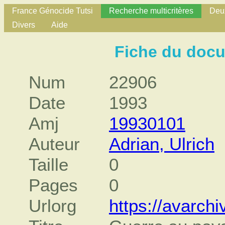
France Génocide Tutsi
Recherche multicritères
Deux
Divers
Aide
Fiche du doc
Num
22906
Date
1993
Amj
19930101
Auteur
Adrian, Ulrich
Taille
0
Pages
0
Urlorg
https://avarchi