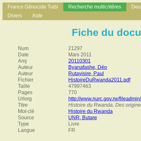
France Génocide Tutsi
Recherche multicritères
Deux
Divers
Aide
Fiche du doc
Num
21297
Date
Mars 2011
Amj
20110301
Auteur
Byanafashe, Déo
Auteur
Rutayisire, Paul
Fichier
HistoireDuRwanda2011.pdf
Taille
47997463
Pages
770
Urlorg
http://www.nurc.gov.rw/filea
Titre
Histoire du Rwanda. Des origines
Mot-clé
Histoire du Rwanda
Source
UNR, Butare
Type
Livre
Langue
FR