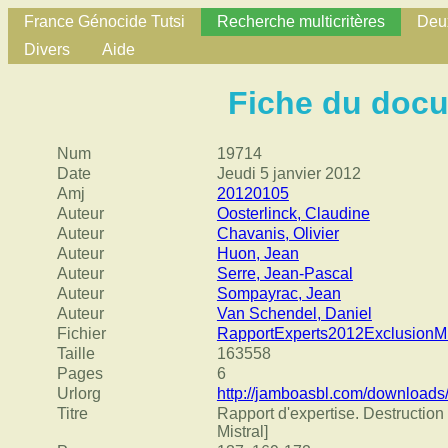
France Génocide Tutsi
Recherche multicritères
Deux
Divers
Aide
Fiche du doc
Num
19714
Date
Jeudi 5 janvier 2012
Amj
20120105
Auteur
Oosterlinck, Claudine
Auteur
Chavanis, Olivier
Auteur
Huon, Jean
Auteur
Serre, Jean-Pascal
Auteur
Sompayrac, Jean
Auteur
Van Schendel, Daniel
Fichier
RapportExperts2012ExclusionMis
Taille
163558
Pages
6
Urlorg
http://jamboasbl.com/downloads/
Titre
Rapport d'expertise. Destruction
Mistral]