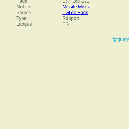
Page
137, 169-172
Mot-clé
Missile Mistral
Source
TGI de Paris
Type
Rapport
Langue
FR
fgtquery