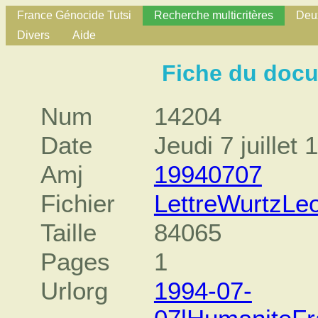
France Génocide Tutsi
Recherche multicritères
Deux
Divers
Aide
Fiche du doc
Num
14204
Date
Jeudi 7 juillet 
Amj
19940707
Fichier
LettreWurtzLeo
Taille
84065
Pages
1
Urlorg
1994-07-