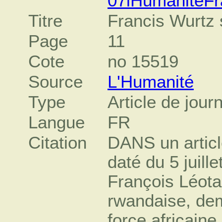
07lHumaniteFr
Titre
Francis Wurtz 
Page
11
Cote
no 15519
Source
L'Humanité
Type
Article de jour
Langue
FR
Citation
DANS un articl
daté du 5 juille
François Léota
rwandaise, dem
force africaine