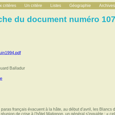
 critères
Un critère
Listes
Géographie
Archives
che du document numéro 10
uin1994.pdf
ouard Balladur
pe
paras français évacuent à la hâte, au début d'avril, les Blancs d
éunion de crise à l'hôtel Matignon, un général s'inquiète : « ce