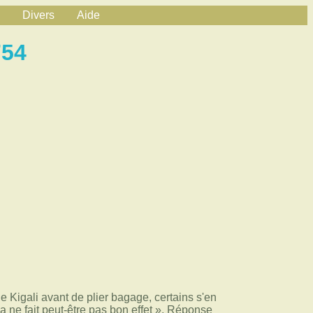
Divers
Aide
754
e Kigali avant de plier bagage, certains s'en
la ne fait peut-être pas bon effet ». Réponse