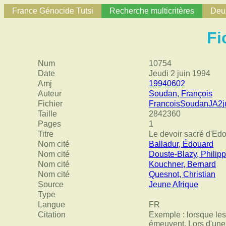
France Génocide Tutsi
Recherche multicritères
Deux
Fi
Num
10754
Date
Jeudi 2 juin 1994
Amj
19940602
Auteur
Soudan, François
Fichier
FrancoisSoudanJA2j
Taille
2842360
Pages
1
Titre
Le devoir sacré d'Ed
Nom cité
Balladur, Édouard
Nom cité
Douste-Blazy, Philip
Nom cité
Kouchner, Bernard
Nom cité
Quesnot, Christian
Source
Jeune Afrique
Type
Langue
FR
Citation
Exemple : lorsque les 
émeuvent. Lors d'une r