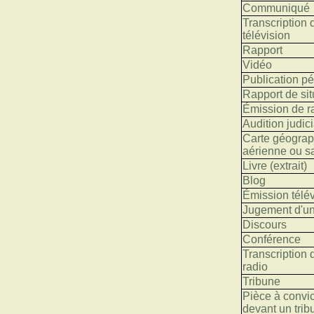
Communiqué
Transcription
télévision
Rapport
Vidéo
Publication p
Rapport de sit
Émission de r
Audition judici
Carte géograp
aérienne ou sa
Livre (extrait)
Blog
Émission télév
Jugement d'un
Discours
Conférence
Transcription
radio
Tribune
Pièce à convic
devant un trib