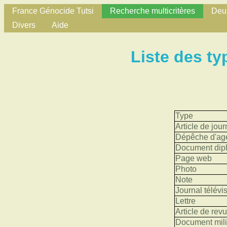
France Génocide Tutsi
Recherche multicritères
Deux
Divers
Aide
Liste des t
Type
Article de jour
Dépêche d'ag
Document dip
Page web
Photo
Note
Journal télévi
Lettre
Article de rev
Document mili