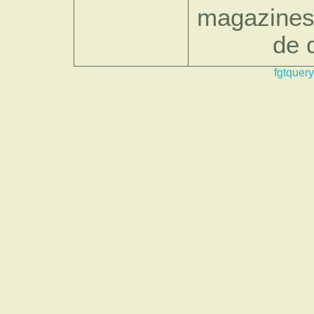
magazines 
de 
fgtquery