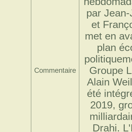
hebdomada
par Jean-
et Franç
met en ava
plan éc
politiqueme
Groupe L'
Commentaire
Alain Wei
été intég
2019, gro
milliarda
Drahi. L