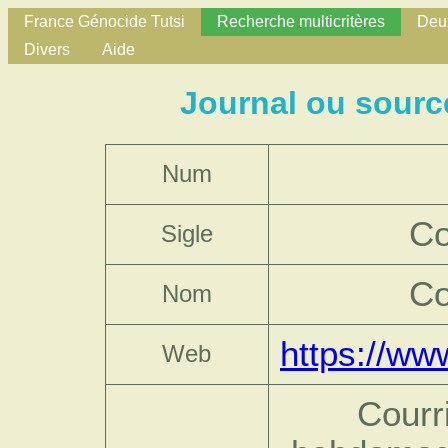
France Génocide Tutsi
Recherche multicritères
Deux
Divers
Aide
Journal ou source
Num
Co
Sigle
Co
Nom
https://ww
Web
Courri