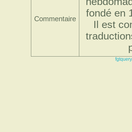
hebdomada
fondé en 1
Commentaire
Il est c
traduction
fgtquery