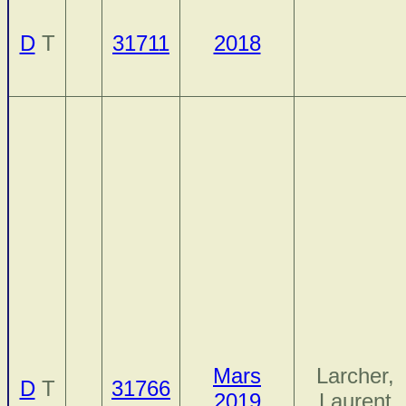
D
T
31711
2018
Mars
Larcher,
D
T
31766
2019
Laurent