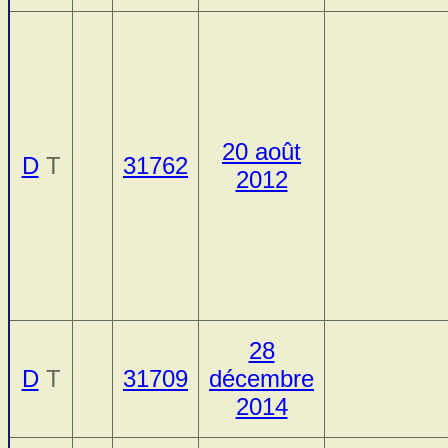
20 août
D
T
31762
2012
28
D
T
31709
décembre
2014