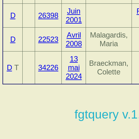
Juin
D
26398
2001
Avril
Malagardis,
D
22523
2008
Maria
13
Braeckman,
D
T
34226
mai
Colette
2024
fgtquery v.1