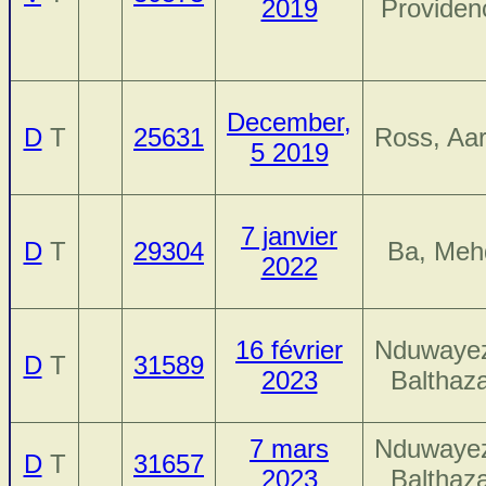
2019
Providen
December,
D
T
25631
Ross, Aa
5 2019
7 janvier
D
T
29304
Ba, Meh
2022
16 février
Nduwaye
D
T
31589
2023
Balthaz
7 mars
Nduwaye
D
T
31657
2023
Balthaz