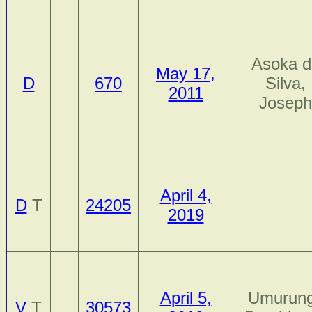
Asoka d
May 17,
D
670
Silva,
2011
Joseph
April 4,
D
T
24205
2019
April 5,
Umurung
V
T
30573