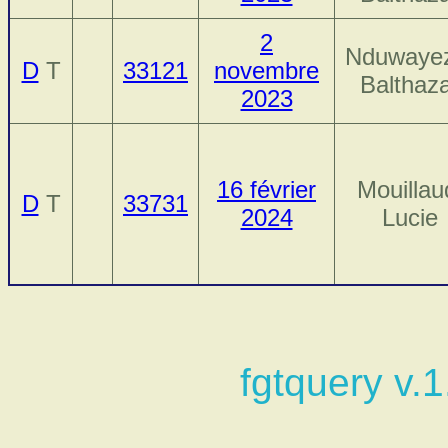
2
Nduwaye
D
T
33121
novembre
Balthaz
2023
16 février
Mouillau
D
T
33731
2024
Lucie
fgtquery v.1