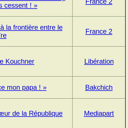
France 2
 cessent ! »
 la frontière entre le
France 2
ïre
de Kouchner
Libération
ce mon papa ! »
Bakchich
cœur de la République
Mediapart