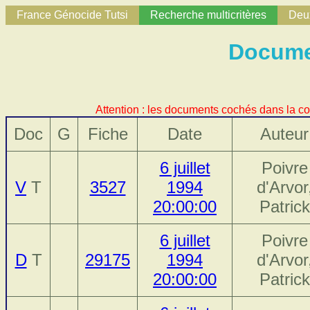
France Génocide Tutsi
Recherche multicritères
Deux
Documen
Attention : les documents cochés dans la co
Doc
G
Fiche
Date
Auteur
6 juillet
Poivre
V
T
3527
1994
d'Arvor
20:00:00
Patrick
6 juillet
Poivre
D
T
29175
1994
d'Arvor
20:00:00
Patrick