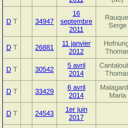
16
Rauque
D
T
34947
septembre
Serge
2011
11 janvier
Hofnung
D
T
26881
2012
Thoma
5 avril
Cantalou
D
T
30542
2014
Thoma
6 avril
Malagard
D
T
33429
2014
Maria
1er juin
D
T
24543
2017