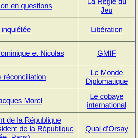
La Règle du
tion en questions
Jeu
 inquiétée
Libération
ominique et Nicolas
GMIF
Le Monde
 réconciliation
Diplomatique
Le cobaye
Jacques Morel
international
t de la République
ident de la République
Quai d'Orsay
ée, Paris)