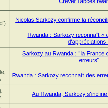
Crever l'abcès rwa
Nicolas Sarkozy confirme la réconci
d')
Rwanda : Sarkozy reconnaît « d
d'appréciations
Sarkozy au Rwanda : "la France d
erreurs"
le,
Rwanda : Sarkozy reconnaît des erre
s
,
Au Rwanda, Sarkozy s'incline
s