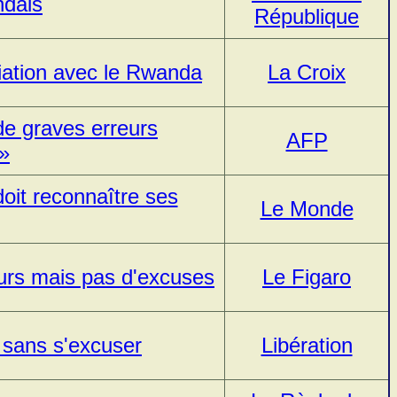
ndais
République
liation avec le Rwanda
La Croix
e graves erreurs
AFP
 »
oit reconnaître ses
Le Monde
urs mais pas d'excuses
Le Figaro
 sans s'excuser
Libération