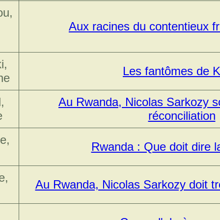
ou,
Aux racines du contentieux f
i,
Les fantômes de Ki
he
,
Au Rwanda, Nicolas Sarkozy so
e
réconciliation
e,
Rwanda : Que doit dire l
e,
Au Rwanda, Nicolas Sarkozy doit tr