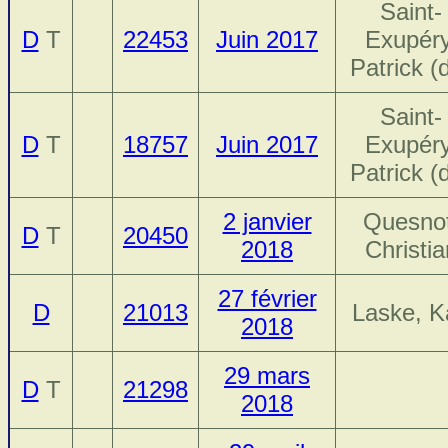
Saint-
D
T
22453
Juin 2017
Exupéry
Patrick (
Saint-
D
T
18757
Juin 2017
Exupéry
Patrick (
2 janvier
Quesnot
D
T
20450
2018
Christia
27 février
D
21013
Laske, K
2018
29 mars
D
T
21298
2018