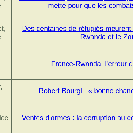
e
mette pour que les combats
t,
Des centaines de réfugiés meurent à
e
Rwanda et le Za
France-Rwanda, l'erreur 
,
Robert Bourgi : « bonne chan
ice
Ventes d'armes : la corruption au 