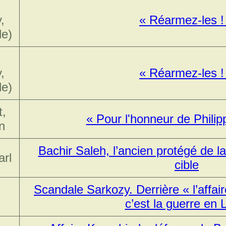
,
« Réarmez-les !
de)
,
« Réarmez-les !
de)
,
« Pour l'honneur de Phili
n
Bachir Saleh, l’ancien protégé de l
arl
cible
Scandale Sarkozy. Derrière « l’affaire
c’est la guerre en 