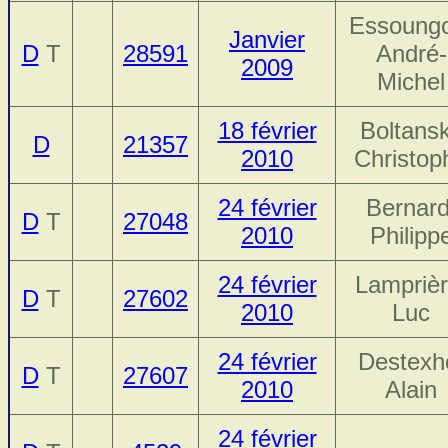
Essoung
Janvier
D
T
28591
André-
2009
Michel
18 février
Boltansk
D
21357
2010
Christop
24 février
Bernard
D
T
27048
2010
Philipp
24 février
Lamprièr
D
T
27602
2010
Luc
24 février
Destexh
D
T
27607
2010
Alain
24 février