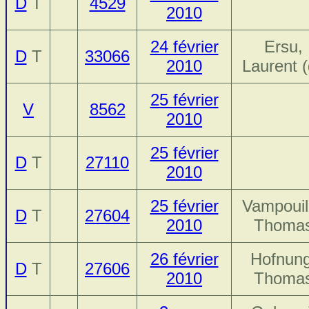
D
T
4529
2010
24 février
Ersu,
D
T
33066
2010
Laurent (
25 février
V
8562
2010
25 février
D
T
27110
2010
25 février
Vampouil
D
T
27604
2010
Thoma
26 février
Hofnung
D
T
27606
2010
Thoma