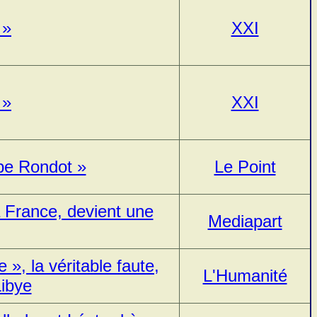
 »
XXI
 »
XXI
ppe Rondot »
Le Point
a France, devient une
Mediapart
 », la véritable faute,
L'Humanité
Libye