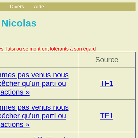
Divers
Aide
 Nicolas
s Tutsi ou se montrent tolérants à son égard
Source
mmes pas venus nous
êcher qu'un parti ou
TF1
actions »
mmes pas venus nous
êcher qu'un parti ou
TF1
actions »