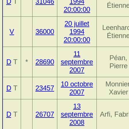
D
T
31046
1994
Étienn
20:00:00
20 juillet
Leenhard
V
36000
1994
Étienn
20:00:00
11
Péan,
D
T
*
28690
septembre
Pierre
2007
10 octobre
Monnier
D
T
23457
2007
Xavier
13
D
T
26707
septembre
Arfi, Fabr
2008