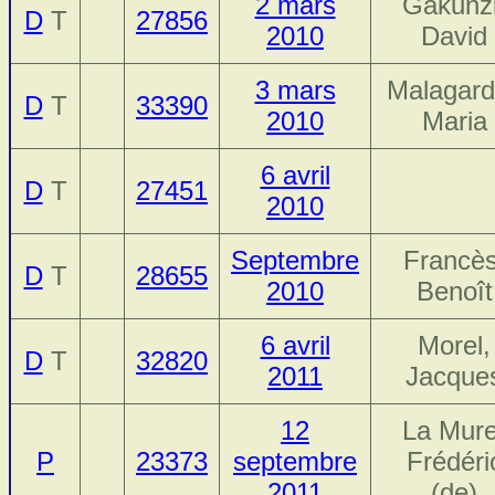
2 mars
Gakunzi
D
T
27856
2010
David
3 mars
Malagard
D
T
33390
2010
Maria
6 avril
D
T
27451
2010
Septembre
Francès
D
T
28655
2010
Benoît
6 avril
Morel,
D
T
32820
2011
Jacque
12
La Mure
P
23373
septembre
Frédéri
2011
(de)