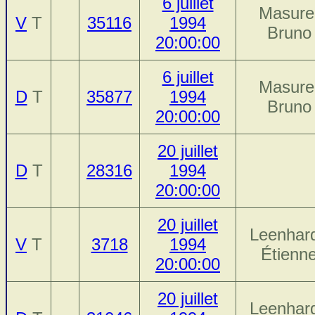
6 juillet
Masure
V
T
35116
1994
Bruno
20:00:00
6 juillet
Masure
D
T
35877
1994
Bruno
20:00:00
20 juillet
D
T
28316
1994
20:00:00
20 juillet
Leenhard
V
T
3718
1994
Étienn
20:00:00
20 juillet
Leenhard