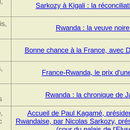
,
Sarkozy à Kigali : la réconcilia
is,
Rwanda : la veuve noire
Bonne chance à la France, avec D
,
France-Rwanda, le prix d'une
Rwanda : la chronique de 
s
,
Accueil de Paul Kagamé, présiden
c
Rwandaise, par Nicolas Sarkozy, prés
(cour du palais de l'Elys