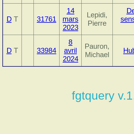
14
De
Lepidi,
D
T
31761
mars
sens
Pierre
2023
8
Pauron,
D
T
33984
avril
Hub
Michael
2024
fgtquery v.1