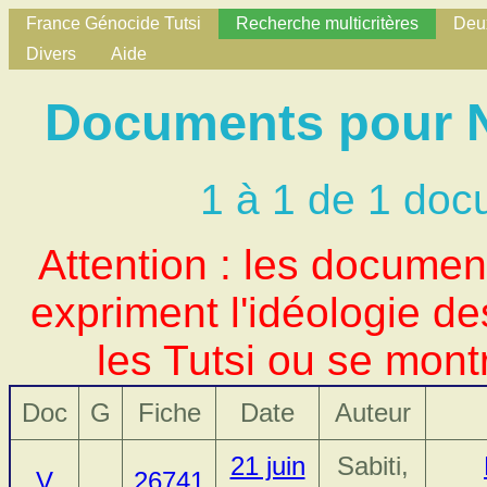
France Génocide Tutsi
Recherche multicritères
Deux
Divers
Aide
Documents pour No
1 à 1 de 1 doc
Attention : les docume
expriment l'idéologie d
les Tutsi ou se mont
Doc
G
Fiche
Date
Auteur
21 juin
Sabiti,
V
26741