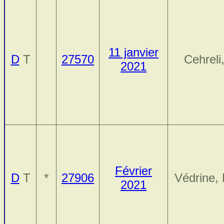
11 janvier
D
T
27570
Cehreli,
2021
Février
D
T
*
27906
Védrine,
2021