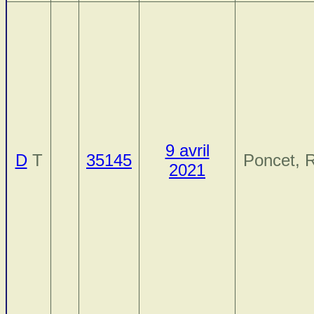
9 avril
D
T
35145
Poncet, 
2021