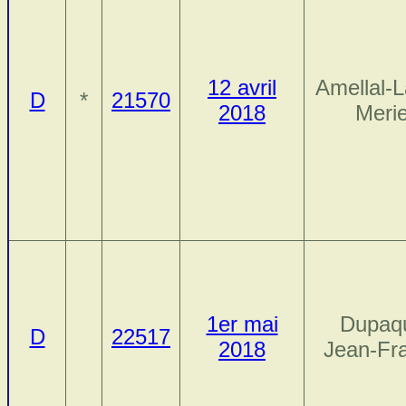
12 avril
Amellal-
D
*
21570
2018
Meri
1er mai
Dupaqu
D
22517
2018
Jean-Fr