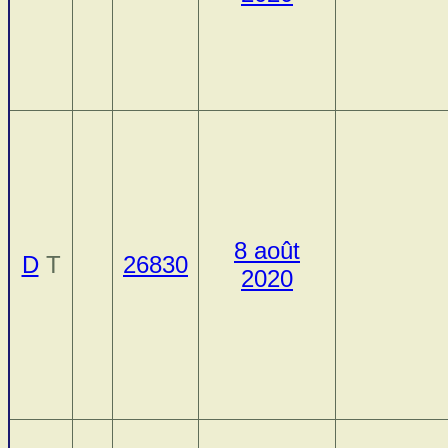
8 août
D
T
26830
2020