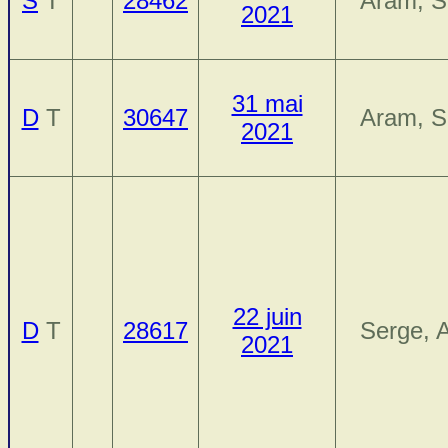
S
T
28462
Aram, S
2021
31 mai
D
T
30647
Aram, S
2021
22 juin
D
T
28617
Serge, 
2021