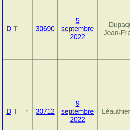
5
Dupaqu
D
T
30690
septembre
Jean-Fr
2022
9
D
T
*
30712
septembre
Léauthier
2022