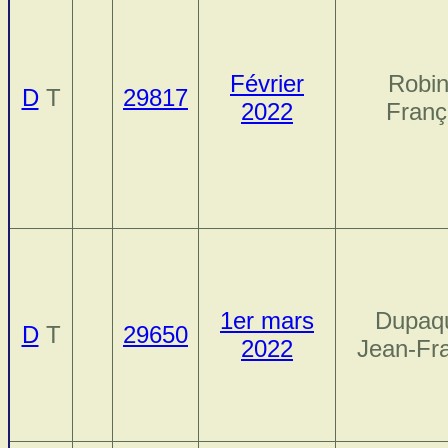
Février
Robin
D
T
29817
2022
Franç
1er mars
Dupaqu
D
T
29650
2022
Jean-Fr