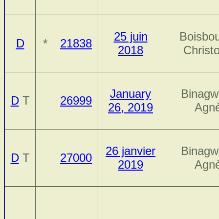
25 juin
Boisbou
D
*
21838
2018
Christ
January
Binagw
D
T
26999
26, 2019
Agn
26 janvier
Binagw
D
T
27000
2019
Agn