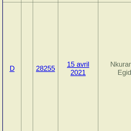
15 avril
Nkura
D
28255
2021
Egi