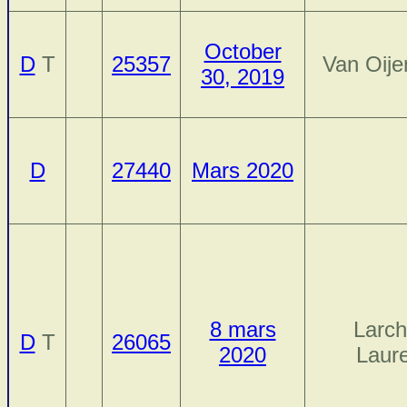
October
D
T
25357
Van Oije
30, 2019
D
27440
Mars 2020
8 mars
Larch
D
T
26065
2020
Laur