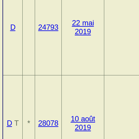
22 mai
D
24793
2019
10 août
D
T
*
28078
2019