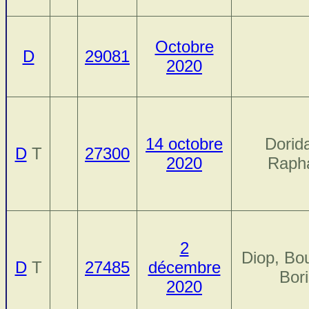
Octobre
D
29081
2020
14 octobre
Dorida
D
T
27300
2020
Raph
2
Diop, Bo
D
T
27485
décembre
Bori
2020