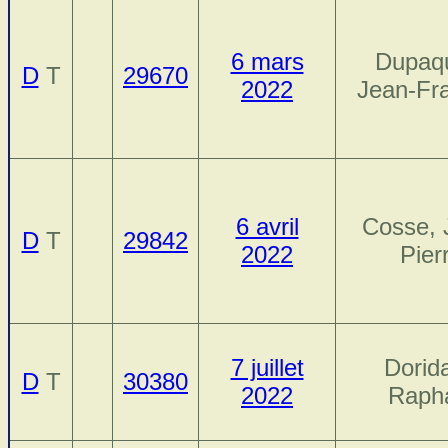
6 mars
Dupaqu
D
T
29670
2022
Jean-Fr
6 avril
Cosse, 
D
T
29842
2022
Pier
7 juillet
Dorida
D
T
30380
2022
Raph