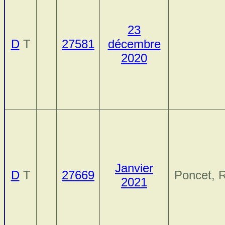
23
D
T
27581
décembre
2020
Janvier
D
T
27669
Poncet, 
2021