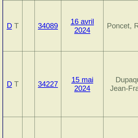
16 avril
D
T
34089
Poncet, 
2024
15 mai
Dupaqu
D
T
34227
2024
Jean-Fr