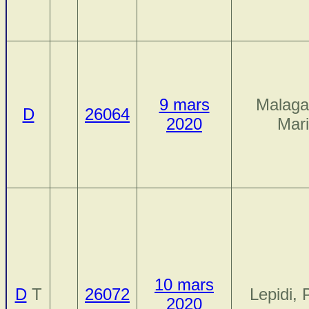
9 mars
Malaga
D
26064
2020
Mar
10 mars
D
T
26072
Lepidi, 
2020