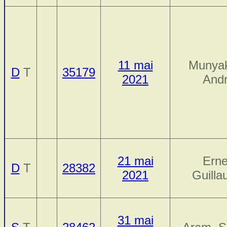
11 mai
Munyak
D
T
35179
2021
And
21 mai
Erne
D
T
28382
2021
Guill
31 mai