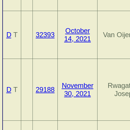
October
D
T
32393
Van Oije
14, 2021
November
Rwagat
D
T
29188
30, 2021
Jose