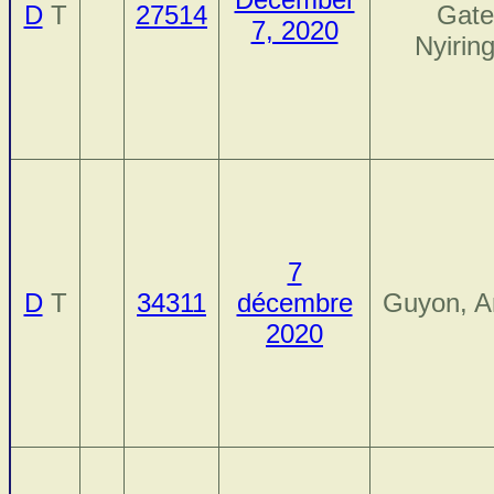
D
T
27514
Gate
7, 2020
Nyirin
7
D
T
34311
décembre
Guyon, A
2020