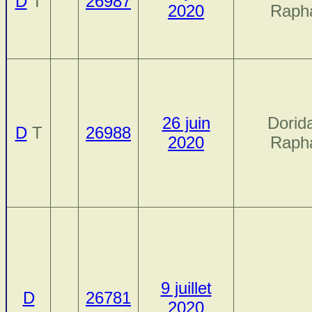
D
T
26987
2020
Raph
26 juin
Dorida
D
T
26988
2020
Raph
9 juillet
D
26781
2020