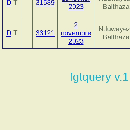
D
T
31589
2023
Balthaza
2
Nduwayez
D
T
33121
novembre
Balthaza
2023
fgtquery v.1