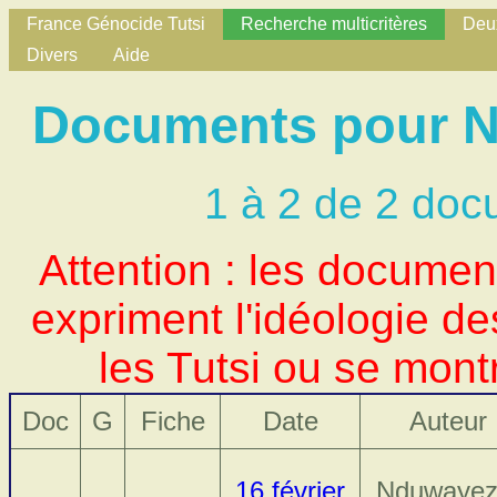
France Génocide Tutsi
Recherche multicritères
Deux
Divers
Aide
Documents pour No
1 à 2 de 2 doc
Attention : les docume
expriment l'idéologie d
les Tutsi ou se mont
Doc
G
Fiche
Date
Auteur
16 février
Nduwayez