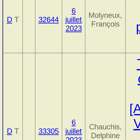
6
Molyneux,
D
T
32644
juillet
François
2023
[
V
6
Chauchis,
D
T
33305
juillet
Delphine
2023