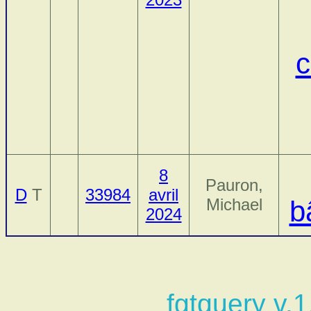
c
8
Pauron,
D
T
33984
avril
Michael
b
2024
fgtquery v.1