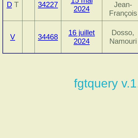
15 mai
D
T
34227
Jean-
2024
François
16 juillet
Dosso,
V
34468
2024
Namouri
fgtquery v.1