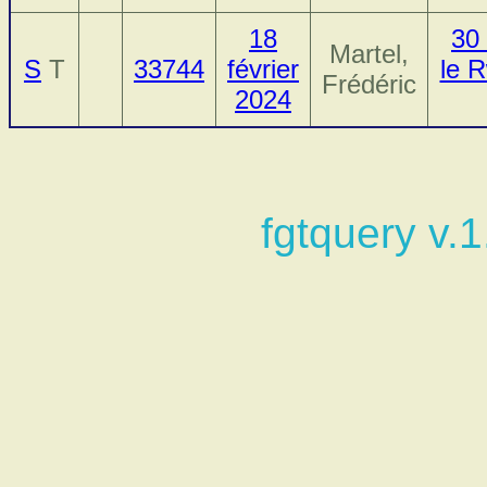
18
30 
Martel,
S
T
33744
février
le R
Frédéric
2024
fgtquery v.1