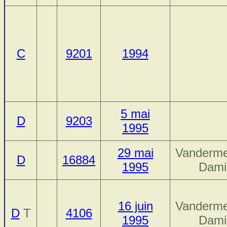
C
9201
1994
5 mai
D
9203
1995
29 mai
Vanderme
D
16884
1995
Dami
16 juin
Vanderme
D
T
4106
1995
Dami