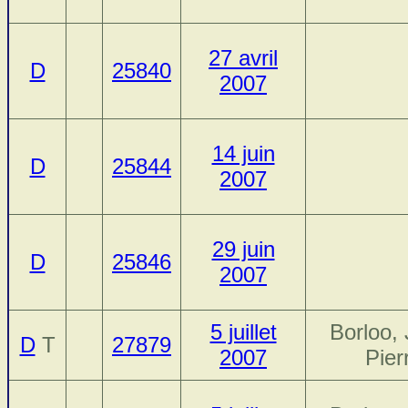
27 avril
D
25840
2007
14 juin
D
25844
2007
29 juin
D
25846
2007
5 juillet
Borloo,
D
T
27879
2007
Pier