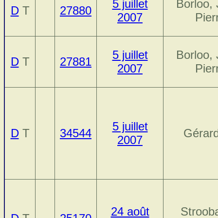
5 juillet
Borloo,
D
T
27880
2007
Pier
5 juillet
Borloo,
D
T
27881
2007
Pier
5 juillet
D
T
34544
Gérard
2007
24 août
Stroob