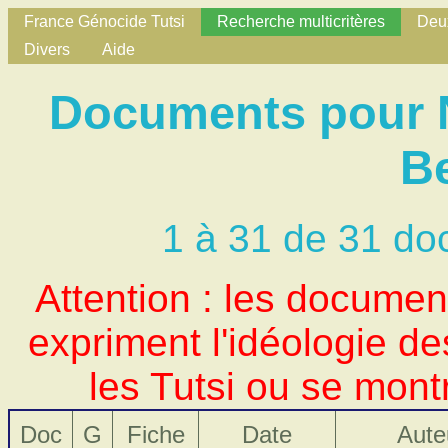
France Génocide Tutsi
Recherche multicritères
Deux
Divers
Aide
Documents pour N
B
1 à 31 de 31 do
Attention : les docume
expriment l'idéologie d
les Tutsi ou se mont
Doc
G
Fiche
Date
Aute