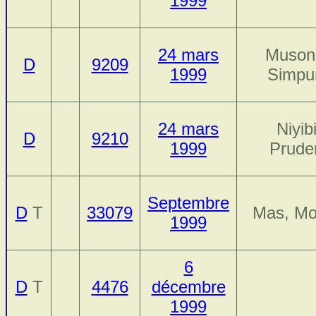
1999
24 mars
Muson
D
9209
1999
Simpu
24 mars
Niyibi
D
9210
1999
Prude
Septembre
D
T
33079
Mas, Mo
1999
6
D
T
4476
décembre
1999