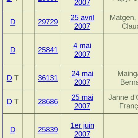
2007
25 avril
Matgen,
D
29729
2007
Clau
4 mai
D
25841
2007
24 mai
Maing
D
T
36131
2007
Bern
25 mai
Janne d'
D
T
28686
2007
Franç
1er juin
D
25839
2007