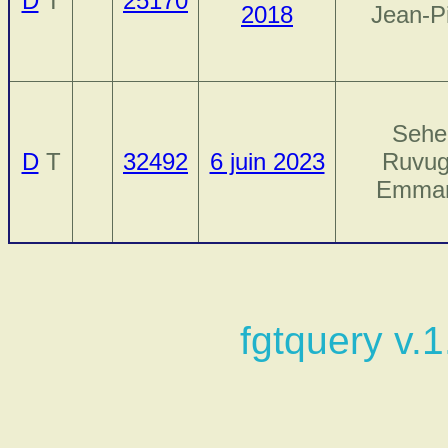
D
T
25170
2018
Jean-P
Sehe
D
T
32492
6 juin 2023
Ruvug
Emman
fgtquery v.1