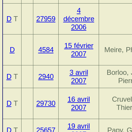
4
D
T
27959
décembre
2006
15 février
D
4584
Meire, Ph
2007
3 avril
Borloo,
D
T
2940
2007
Pier
16 avril
Cruvell
D
T
29730
2007
Thier
19 avril
D
T
25657
Papy, G