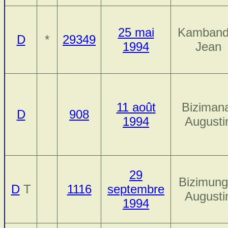
25 mai
Kamband
D
*
29349
1994
Jean
11 août
Biziman
D
908
1994
Augusti
29
Bizimung
D
T
1116
septembre
Augusti
1994