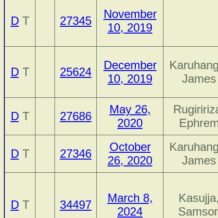
November
D
T
27345
10, 2019
December
Karuhang
D
T
25624
10, 2019
James
May 26,
Rugiririz
D
T
27686
2020
Ephre
October
Karuhang
D
T
27346
26, 2020
James
March 8,
Kasujja
D
T
34497
2024
Samso