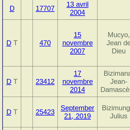
13 avril
D
17707
2004
15
Mucyo,
D
T
470
novembre
Jean d
2007
Dieu
17
Biziman
D
T
23412
novembre
Jean-
2014
Damascè
September
Bizimung
D
T
25423
21, 2019
Julius