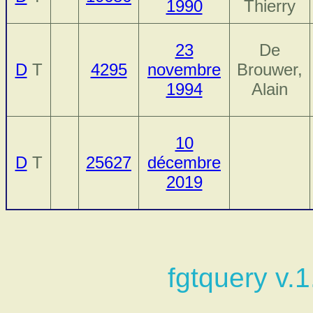
1990
Thierry
23
De
D
T
4295
novembre
Brouwer,
1994
Alain
10
D
T
25627
décembre
2019
fgtquery v.1