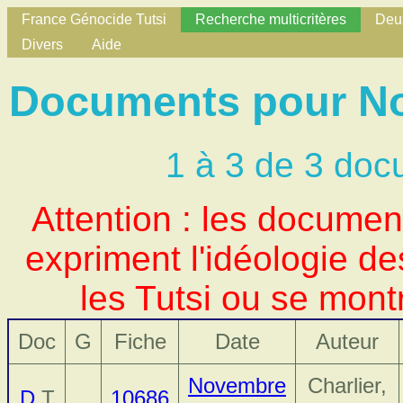
France Génocide Tutsi
Recherche multicritères
Deux
Divers
Aide
Documents pour Nom
1 à 3 de 3 doc
Attention : les docume
expriment l'idéologie d
les Tutsi ou se mont
Doc
G
Fiche
Date
Auteur
Novembre
Charlier,
D
T
10686