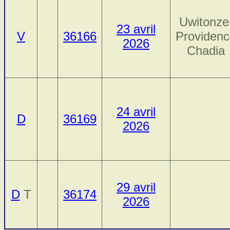
Uwitonze
23 avril
V
36166
Providen
2026
Chadia
24 avril
D
36169
2026
29 avril
D
T
36174
2026