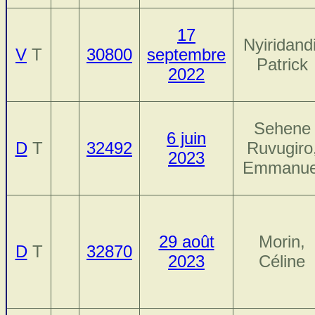
17
Nyiridandi
V
T
30800
septembre
Patrick
2022
Sehene
6 juin
D
T
32492
Ruvugiro
2023
Emmanue
29 août
Morin,
D
T
32870
2023
Céline