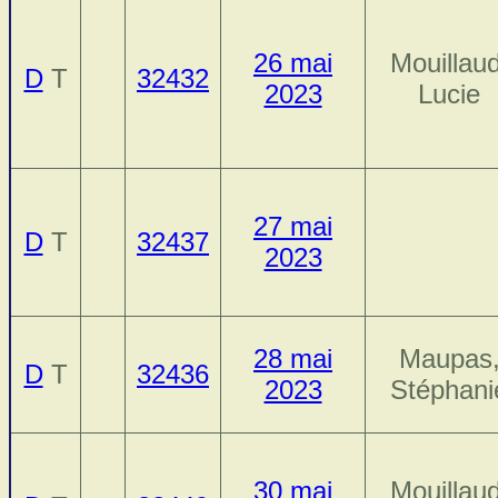
26 mai
Mouillaud
D
T
32432
2023
Lucie
27 mai
D
T
32437
2023
28 mai
Maupas
D
T
32436
2023
Stéphani
30 mai
Mouillaud