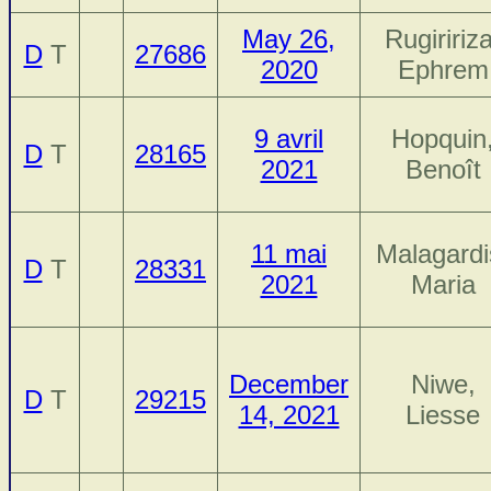
May 26,
Rugiririza
D
T
27686
2020
Ephrem
9 avril
Hopquin
D
T
28165
2021
Benoît
11 mai
Malagardi
D
T
28331
2021
Maria
December
Niwe,
D
T
29215
14, 2021
Liesse