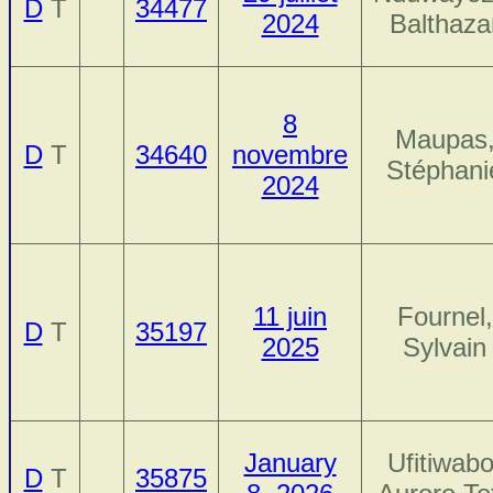
D
T
34477
2024
Balthaza
8
Maupas
D
T
34640
novembre
Stéphani
2024
11 juin
Fournel,
D
T
35197
2025
Sylvain
January
Ufitiwabo
D
T
35875