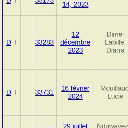
D
T
33173
14, 2023
12
Dime-
D
T
33283
décembre
Labille,
2023
Diarra
16 février
Mouillaud
D
T
33731
2024
Lucie
29 juillet
Nduwayez