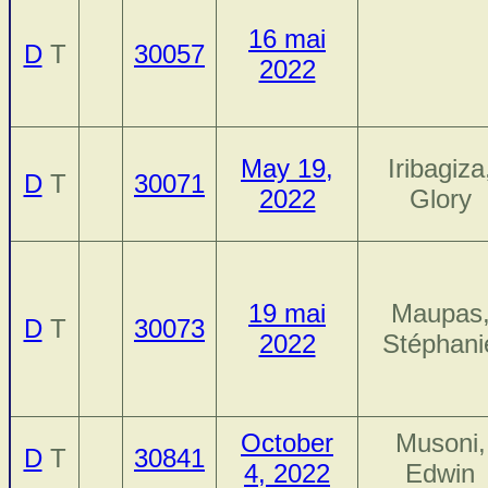
16 mai
D
T
30057
2022
May 19,
Iribagiza
D
T
30071
2022
Glory
19 mai
Maupas
D
T
30073
2022
Stéphani
October
Musoni,
D
T
30841
4, 2022
Edwin