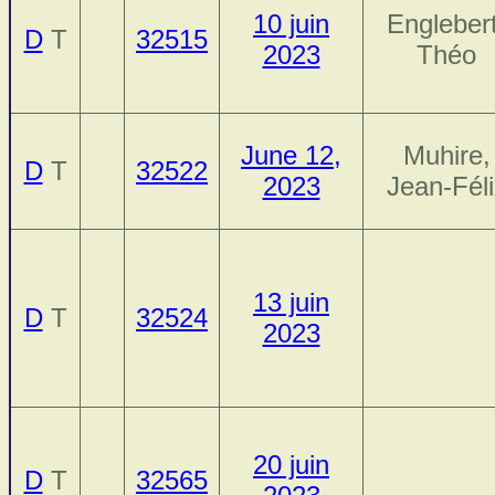
10 juin
Englebert
D
T
32515
2023
Théo
June 12,
Muhire,
D
T
32522
2023
Jean-Féli
13 juin
D
T
32524
2023
20 juin
D
T
32565