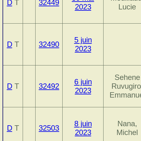
D
T
32449
2023
Lucie
5 juin
D
T
32490
2023
Sehene
6 juin
D
T
32492
Ruvugiro
2023
Emmanue
8 juin
Nana,
D
T
32503
2023
Michel