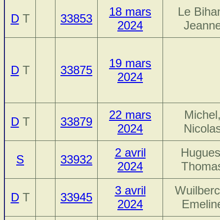
18 mars
Le Biha
D
T
33853
2024
Jeann
19 mars
D
T
33875
2024
22 mars
Michel
D
T
33879
2024
Nicola
2 avril
Hugues
S
33932
2024
Thoma
3 avril
Wuilberc
D
T
33945
2024
Emelin