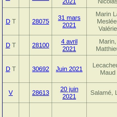
2021
Nicola
Marin L
31 mars
D
T
28075
Meslée
2021
Valérie
4 avril
Marin,
D
T
28100
2021
Matthie
Lecacheu
D
T
30692
Juin 2021
Maud
20 juin
V
28613
Salamé, 
2021