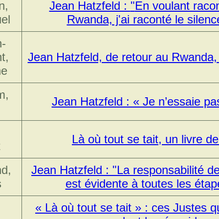
n,
Jean Hatzfeld :
En voulant racon
el
Rwanda, j'ai raconté le silenc
-
t,
Jean Hatzfeld, de retour au Rwanda,
ne
m,
Jean Hatzfeld : « Je n’essaie p
Là où tout se tait, un livre 
t
d,
Jean Hatzfeld : "La responsabilité 
s
est évidente à toutes les éta
,
« Là où tout se tait » : ces Justes 