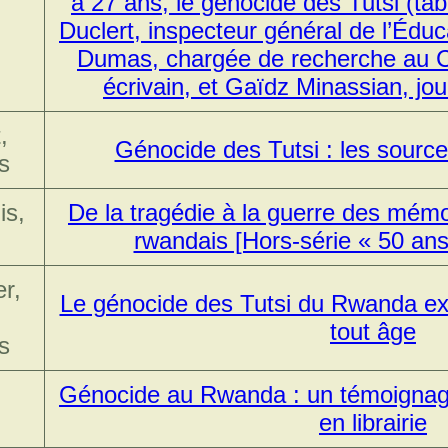
a 27 ans, le génocide des Tutsi (ta
Duclert, inspecteur général de l’Éduc
Dumas, chargée de recherche au 
écrivain, et Gaïdz Minassian, j
,
Génocide des Tutsi : les sources
s
is,
De la tragédie à la guerre des mém
rwandais [Hors-série « 50 an
r,
Le génocide des Tutsi du Rwanda ex
tout âge
s
Génocide au Rwanda : un témoignage
en librairie