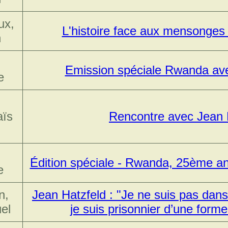
ux,
L'histoire face aux mensonges d
h
Emission spéciale Rwanda ave
e
aïs
Rencontre avec Jean 
Édition spéciale - Rwanda, 25ème an
e
n,
Jean Hatzfeld : "Je ne suis pas dans
el
je suis prisonnier d’une forme