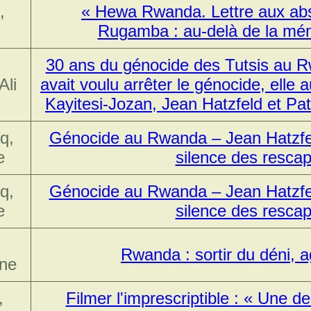
,
« Hewa Rwanda. Lettre aux abs
s
Rugamba : au-delà de la mém
30 ans du génocide des Tutsis au R
Ali
avait voulu arrêter le génocide, elle 
Kayitesi-Jozan, Jean Hatzfeld et Pat
q,
Génocide au Rwanda – Jean Hatzfeld :
e
silence des resca
q,
Génocide au Rwanda – Jean Hatzfeld :
e
silence des resca
,
Rwanda : sortir du déni, ag
ne
,
Filmer l'imprescriptible : « Une de