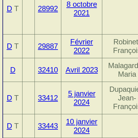
8 octobre
D
T
28992
2021
Février
Robinet
D
T
29887
2022
Françoi
Malagard
D
32410
Avril 2023
Maria
Dupaquie
5 janvier
D
T
33412
Jean-
2024
Françoi
10 janvier
D
T
33443
2024