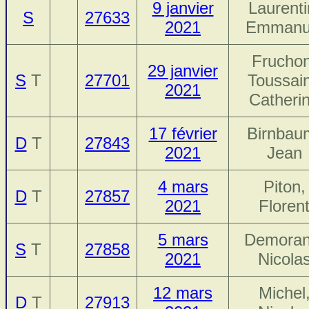
9 janvier
Laurenti
S
27633
2021
Emmanu
Fruchon
29 janvier
S
T
27701
Toussain
2021
Catheri
17 février
Birnbau
D
T
27843
2021
Jean
4 mars
Piton,
D
T
27857
2021
Floren
5 mars
Demoran
S
T
27858
2021
Nicola
12 mars
Michel
D
T
27913