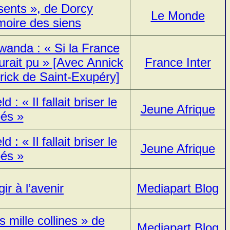
ents », de Dorcy
Le Monde
oire des siens
wanda : « Si la France
aurait pu » [Avec Annick
France Inter
rick de Saint-Exupéry]
 « Il fallait briser le
Jeune Afrique
pés »
 « Il fallait briser le
Jeune Afrique
pés »
ir à l’avenir
Mediapart Blog
s mille collines » de
Mediapart Blog