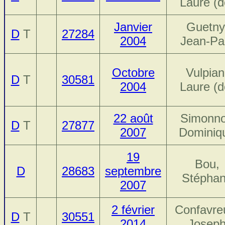
Laure (d
Janvier
Guetny
D
T
27284
2004
Jean-Pa
Octobre
Vulpian
D
T
30581
2004
Laure (d
22 août
Simonno
D
T
27877
2007
Dominiq
19
Bou,
D
28683
septembre
Stépha
2007
2 février
Confavre
D
T
30551
2014
Josep