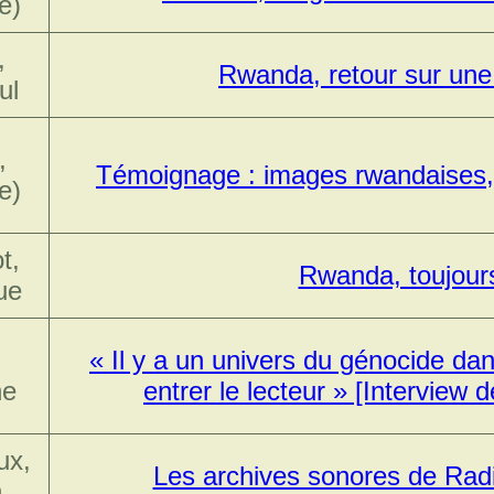
e)
,
Rwanda, retour sur une
ul
,
Témoignage : images rwandaises, 
e)
t,
Rwanda, toujours
ue
« Il y a un univers du génocide dan
ne
entrer le lecteur » [Interview 
ux,
Les archives sonores de Radi
h