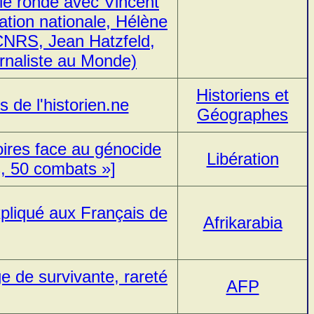
ble ronde avec Vincent
ation nationale, Hélène
CNRS, Jean Hatzfeld,
ournaliste au Monde)
Historiens et
 de l'historien.ne
Géographes
oires face au génocide
Libération
s, 50 combats »]
pliqué aux Français de
Afrikarabia
 de survivante, rareté
AFP