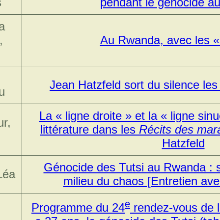
s
pendant le génocide 
a
,
Au Rwanda, avec les «
Jean Hatzfeld sort du silence l
u
La « ligne droite » et la « ligne sin
r,
littérature dans les
Récits des mar
Hatzfeld
Génocide des Tutsi au Rwanda : 
Léa
milieu du chaos [Entretien ave
e
Programme du 24
rendez-vous de l'