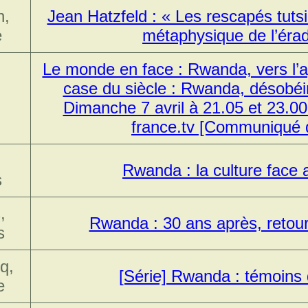
n,
Jean Hatzfeld : « Les rescapés tutsi
e
métaphysique de l’érad
Le monde en face : Rwanda, vers l’a
case du siècle : Rwanda, désobéir
Dimanche 7 avril à 21.05 et 23.00
france.tv [Communiqué 
,
Rwanda : la culture face
s
,
Rwanda : 30 ans après, retour
s
q,
[Série] Rwanda : témoins
e