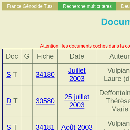
France Génocide Tutsi
Recherche multicritères
Deux
Docume
Attention : les documents cochés dans la co
Doc
G
Fiche
Date
Auteur
Juillet
Vulpian
S
T
34180
2003
Laure (d
Deffontai
25 juillet
D
T
30580
Thérèse
2003
Marie
Vulpian
S
T
34181
Août 2003