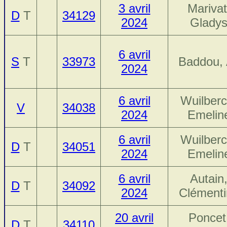
3 avril
Marivat
D
T
34129
2024
Glady
6 avril
S
T
33973
Baddou, 
2024
6 avril
Wuilberc
V
34038
2024
Emelin
6 avril
Wuilberc
D
T
34051
2024
Emelin
6 avril
Autain
D
T
34092
2024
Clémenti
20 avril
Poncet
D
T
34110