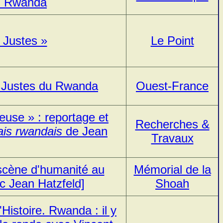
au Rwanda
 Justes »
Le Point
es Justes du Rwanda
Ouest-France
ueuse » : reportage et
Recherches &
ais rwandais
de Jean
Travaux
scène d'humanité au
Mémorial de la
c Jean Hatzfeld]
Shoah
Histoire. Rwanda : il y