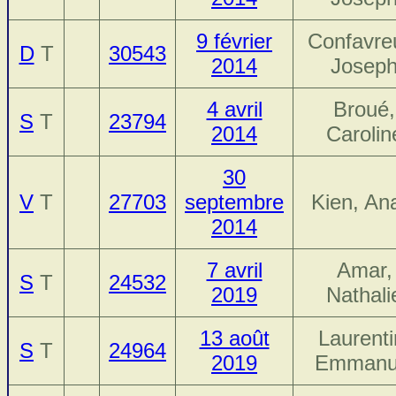
9 février
Confavre
D
T
30543
2014
Josep
4 avril
Broué,
S
T
23794
2014
Carolin
30
V
T
27703
septembre
Kien, An
2014
7 avril
Amar,
S
T
24532
2019
Nathali
13 août
Laurenti
S
T
24964
2019
Emmanu