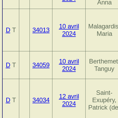
Anna
10 avril
Malagardis
D
T
34013
2024
Maria
10 avril
Berthemet
D
T
34059
2024
Tanguy
Saint-
12 avril
D
T
34034
Exupéry,
2024
Patrick (de