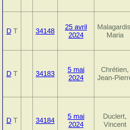
25 avril
Malagardis
D
T
34148
2024
Maria
5 mai
Chrétien,
D
T
34183
2024
Jean-Pierr
5 mai
Duclert,
D
T
34184
2024
Vincent