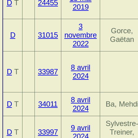
D
T
24455
2019
3
Gorce,
D
31015
novembre
Gaëtan
2022
8 avril
D
T
33987
2024
8 avril
D
T
34011
Ba, Mehd
2024
Sylvestre
9 avril
D
T
33997
Treiner,
2024