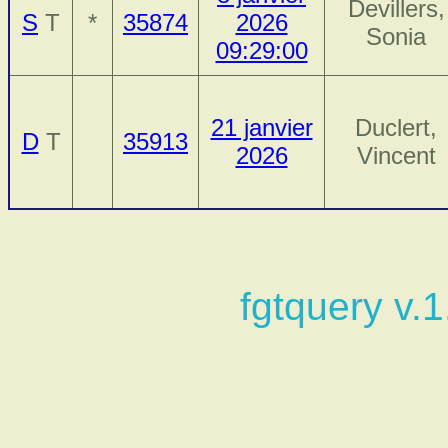
Devillers,
S
T
*
35874
2026
Sonia
09:29:00
21 janvier
Duclert,
D
T
35913
2026
Vincent
fgtquery v.1