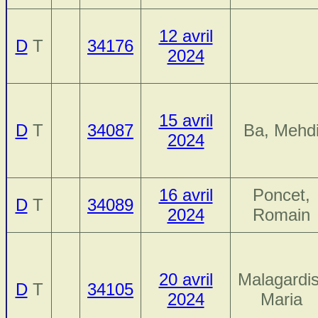
12 avril
D
T
34176
2024
15 avril
D
T
34087
Ba, Mehd
2024
16 avril
Poncet,
D
T
34089
2024
Romain
20 avril
Malagardis
D
T
34105
2024
Maria