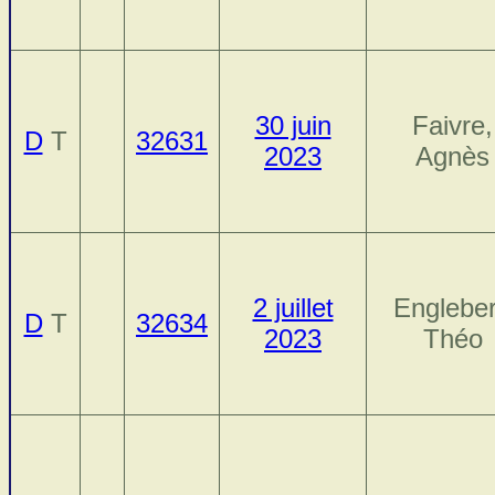
30 juin
Faivre,
D
T
32631
2023
Agnès
2 juillet
Engleber
D
T
32634
2023
Théo