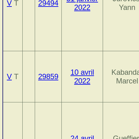
V
T
29494
2022
Yann
10 avril
Kabanda
V
T
29859
2022
Marcel
24 avril
Gueffier