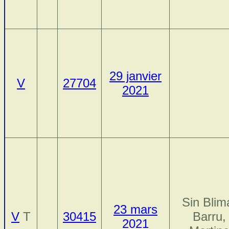
29 janvier
V
27704
2021
Sin Blim
23 mars
V
T
30415
Barru,
2021