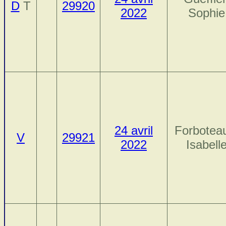
D
T
29920
2022
Sophie
24 avril
Forbotea
V
29921
2022
Isabell