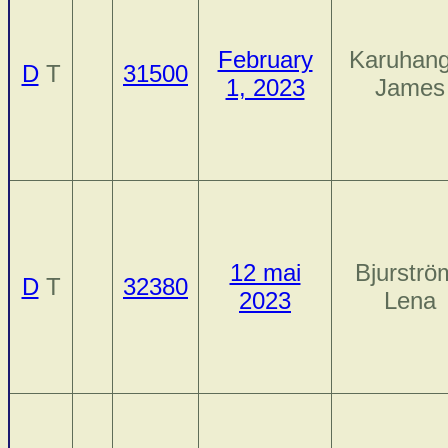
February
Karuhang
D
T
31500
1, 2023
James
12 mai
Bjurströ
D
T
32380
2023
Lena