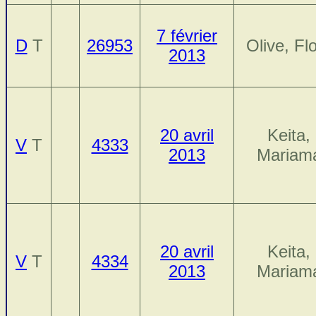
7 février
D
T
26953
Olive, Fl
2013
20 avril
Keita,
V
T
4333
2013
Mariam
20 avril
Keita,
V
T
4334
2013
Mariam