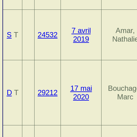
7 avril
Amar,
S
T
24532
2019
Nathali
17 mai
Bouchag
D
T
29212
2020
Marc