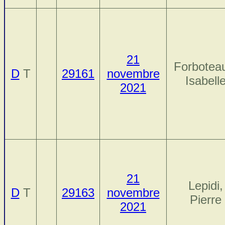
21
Forbotea
D
T
29161
novembre
Isabell
2021
21
Lepidi,
D
T
29163
novembre
Pierre
2021