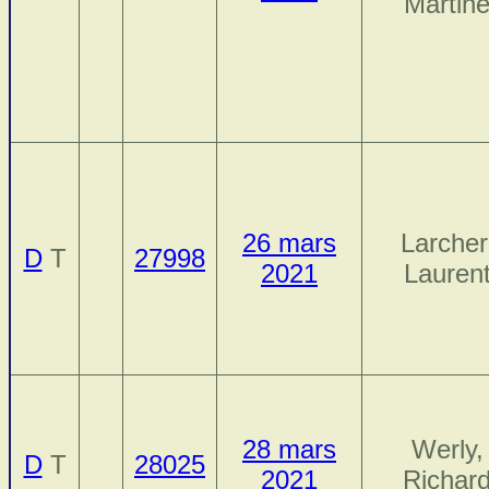
Martin
26 mars
Larcher
D
T
27998
2021
Lauren
28 mars
Werly,
D
T
28025
2021
Richar