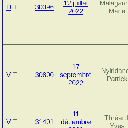
12 juillet
Malagard
D
T
30396
2022
Maria
17
Nyiridand
V
T
30800
septembre
Patrick
2022
11
Thréard
V
T
31401
décembre
Yves