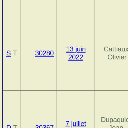
13 juin
Cattiaux
S
T
30280
2022
Olivier
Dupaquie
7 juillet
D
T
30367
Jean-