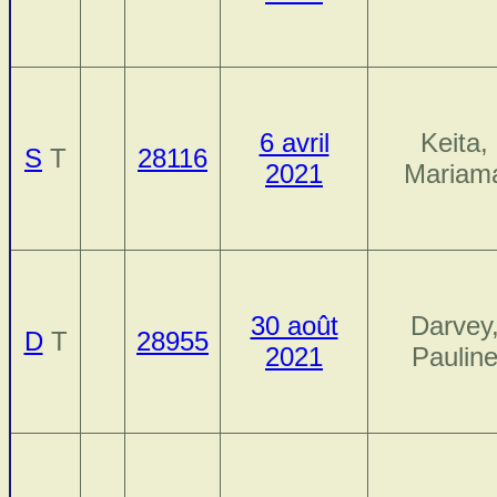
6 avril
Keita,
S
T
28116
2021
Mariam
30 août
Darvey
D
T
28955
2021
Paulin