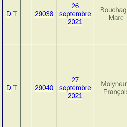
26
Bouchag
D
T
29038
septembre
Marc
2021
27
Molyneu
D
T
29040
septembre
Françoi
2021