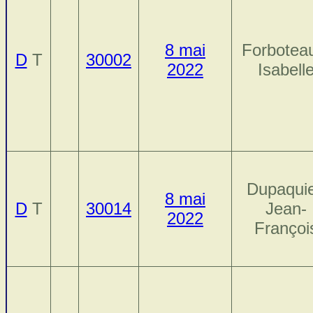
8 mai
Forbotea
D
T
30002
2022
Isabell
Dupaquie
8 mai
D
T
30014
Jean-
2022
Françoi