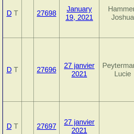
January
Hammer
D
T
27698
19, 2021
Joshua
27 janvier
Peyterma
D
T
27696
2021
Lucie
27 janvier
D
T
27697
2021