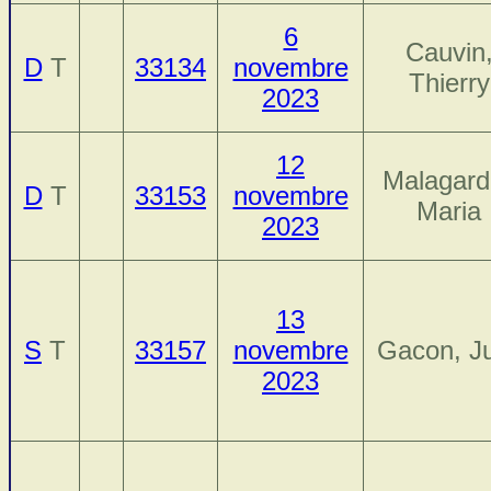
6
Cauvin
D
T
33134
novembre
Thierry
2023
12
Malagard
D
T
33153
novembre
Maria
2023
13
S
T
33157
novembre
Gacon, Ju
2023