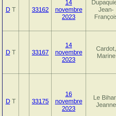
14
Dupaquie
D
T
33162
novembre
Jean-
2023
Françoi
14
Cardot
D
T
33167
novembre
Marine
2023
16
Le Biha
D
T
33175
novembre
Jeanne
2023