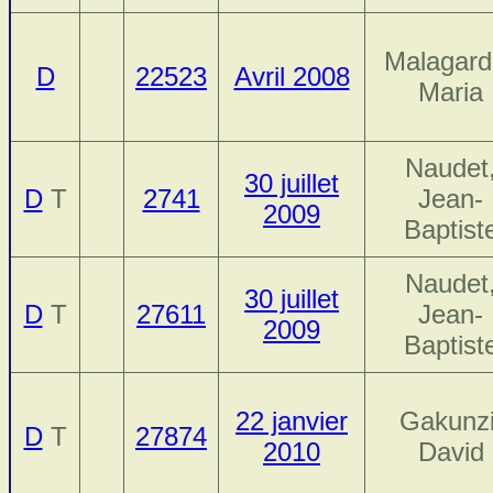
Malagard
D
22523
Avril 2008
Maria
Naudet
30 juillet
D
T
2741
Jean-
2009
Baptist
Naudet
30 juillet
D
T
27611
Jean-
2009
Baptist
22 janvier
Gakunzi
D
T
27874
2010
David