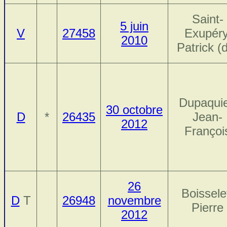
Saint-
5 juin
V
27458
Exupéry
2010
Patrick (
Dupaquie
30 octobre
D
*
26435
Jean-
2012
Françoi
26
Boissele
D
T
26948
novembre
Pierre
2012