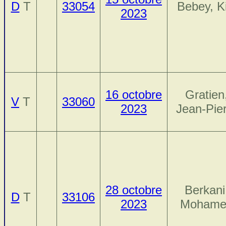
D
T
33054
Bebey, Ki
2023
16 octobre
Gratien
V
T
33060
2023
Jean-Pie
28 octobre
Berkani
D
T
33106
2023
Mohame