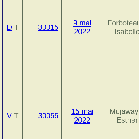
9 mai
Forbotea
D
T
30015
2022
Isabell
15 mai
Mujaway
V
T
30055
2022
Esther