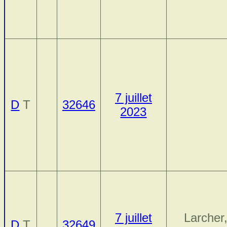
7 juillet
D
T
32646
2023
7 juillet
Larcher
D
T
32649