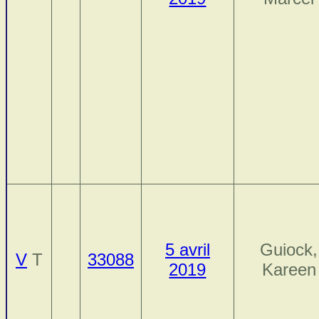
5 avril
Guiock,
V
T
33088
2019
Kareen