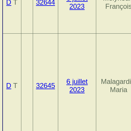
D
T
32644
2023
Françoi
6 juillet
Malagardi
D
T
32645
2023
Maria