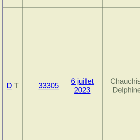
6 juillet
Chauchis
D
T
33305
2023
Delphin