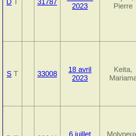
D
T
31787
2023
Pierre
18 avril
Keita,
S
T
33008
2023
Mariam
6 juillet
Molyneux