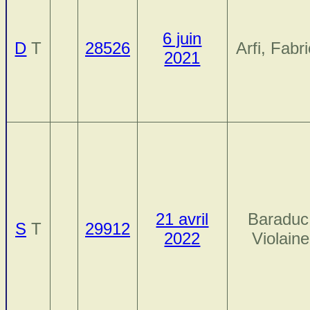
6 juin
D
T
28526
Arfi, Fabr
2021
21 avril
Baraduc
S
T
29912
2022
Violaine