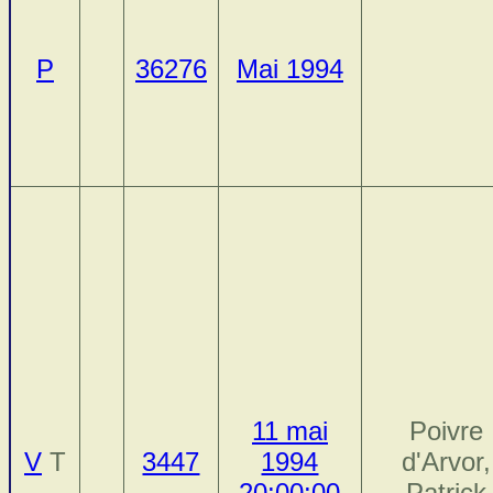
P
36276
Mai 1994
11 mai
Poivre
V
T
3447
1994
d'Arvor,
20:00:00
Patrick