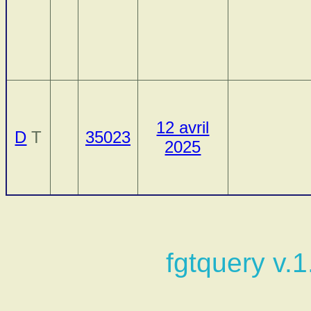
12 avril
D
T
35023
2025
fgtquery v.1