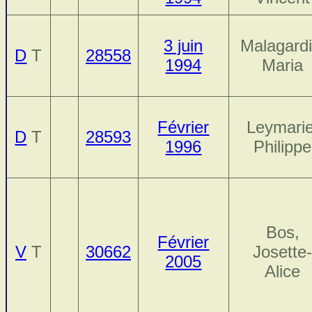
3 juin
Malagardi
D
T
28558
1994
Maria
Février
Leymarie
D
T
28593
1996
Philippe
Bos,
Février
V
T
30662
Josette
2005
Alice