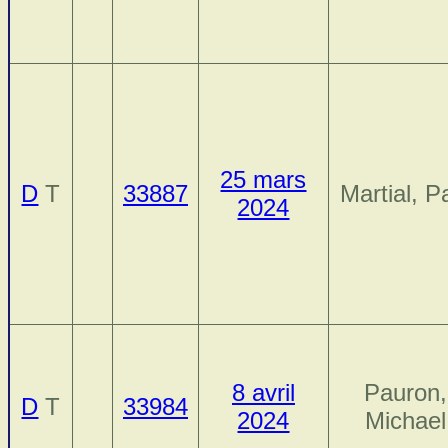
25 mars
D
T
33887
Martial, P
2024
8 avril
Pauron,
D
T
33984
2024
Michael