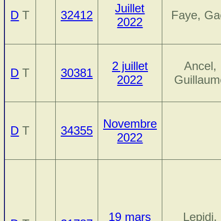
Juillet
D
T
32412
Faye, Ga
2022
2 juillet
Ancel,
D
T
30381
2022
Guillaum
Novembre
D
T
34355
2022
19 mars
Lepidi,