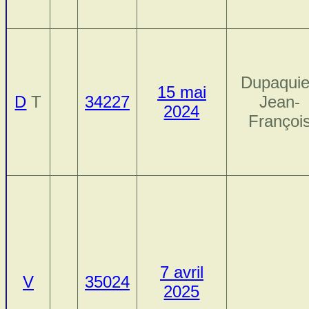
Dupaquie
15 mai
D
T
34227
Jean-
2024
Françoi
7 avril
V
35024
2025