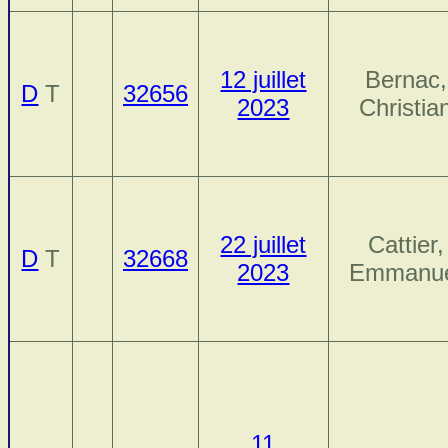
12 juillet
Bernac,
D
T
32656
2023
Christia
22 juillet
Cattier,
D
T
32668
2023
Emmanu
11