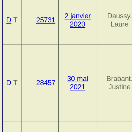
2 janvier
Daussy,
D
T
25731
2020
Laure
30 mai
Brabant
D
T
28457
2021
Justine