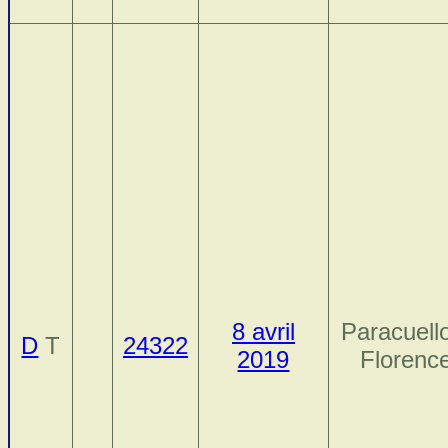
8 avril
Paracuell
D
T
24322
2019
Florenc