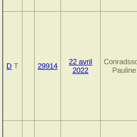
22 avril
Conradss
D
T
29914
2022
Pauline