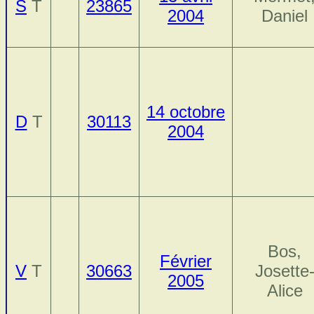
S
T
23865
2004
Daniel
14 octobre
D
T
30113
2004
Bos,
Février
V
T
30663
Josette
2005
Alice