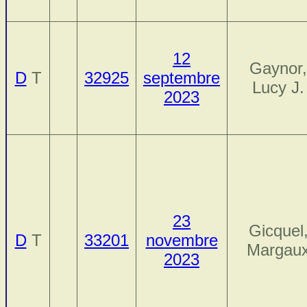
12
Gaynor,
D
T
32925
septembre
Lucy J.
2023
23
Gicquel
D
T
33201
novembre
Margau
2023