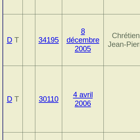
8
Chrétien
D
T
34195
décembre
Jean-Pier
2005
4 avril
D
T
30110
2006