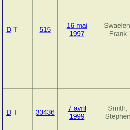
16 mai
Swaelen
D
T
515
1997
Frank
7 avril
Smith,
D
T
33436
1999
Stephe