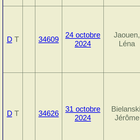
24 octobre
Jaouen,
D
T
34609
2024
Léna
31 octobre
Bielanski
D
T
34626
2024
Jérôme