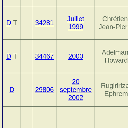
Juillet
Chrétien
D
T
34281
1999
Jean-Pier
Adelman
D
T
34467
2000
Howard
20
Rugiririz
D
29806
septembre
Ephrem
2002