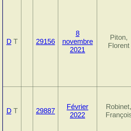
8
Piton,
D
T
29156
novembre
Florent
2021
Février
Robinet
D
T
29887
2022
Françoi