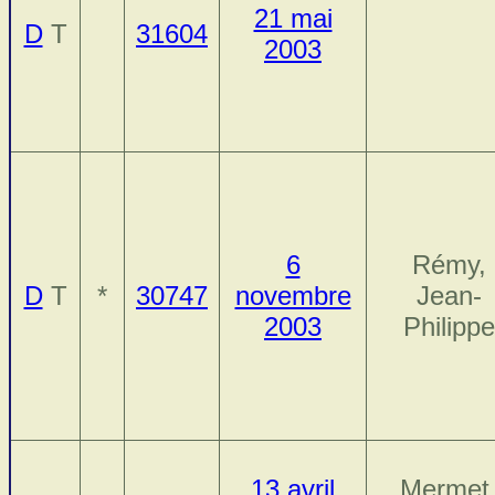
21 mai
D
T
31604
2003
6
Rémy,
D
T
*
30747
novembre
Jean-
2003
Philippe
13 avril
Mermet