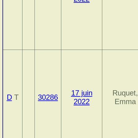
17 juin
Ruquet,
D
T
30286
2022
Emma