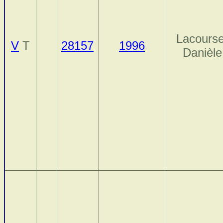
Lacourse
V
T
28157
1996
Danièle