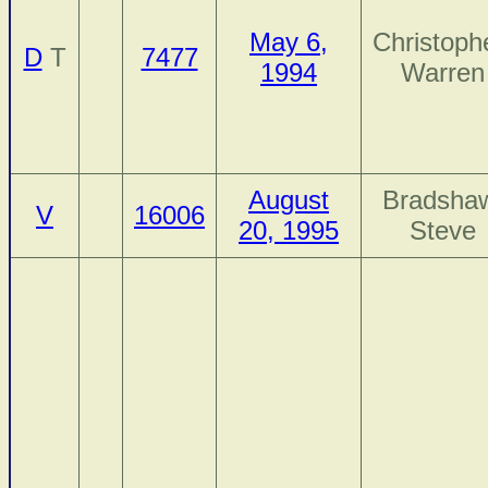
May 6,
Christoph
D
T
7477
1994
Warren
August
Bradsha
V
16006
20, 1995
Steve