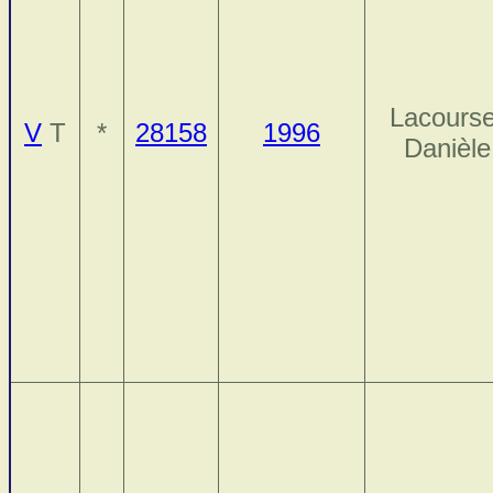
Lacourse
V
T
*
28158
1996
Danièle