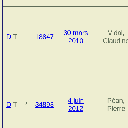
30 mars
Vidal,
D
T
18847
2010
Claudin
4 juin
Péan,
D
T
*
34893
2012
Pierre