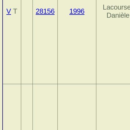
Lacourse
V
T
28156
1996
Danièle