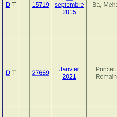
D
T
15719
septembre
Ba, Mehd
2015
Janvier
Poncet,
D
T
27669
2021
Romain