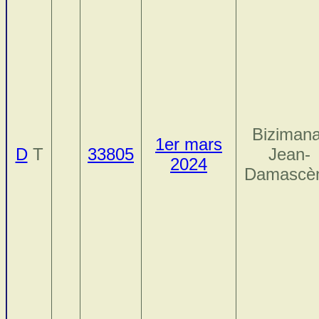
Bizimana
1er mars
D
T
33805
Jean-
2024
Damascè