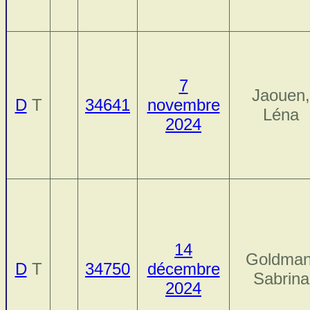
7
Jaouen,
D
T
34641
novembre
Léna
2024
14
Goldman
D
T
34750
décembre
Sabrina
2024