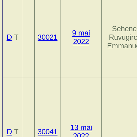
Sehene
9 mai
D
T
30021
Ruvugiro
2022
Emmanu
13 mai
D
T
30041
2022