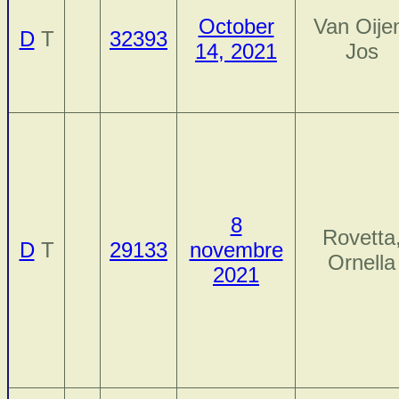
October
Van Oije
D
T
32393
14, 2021
Jos
8
Rovetta
D
T
29133
novembre
Ornella
2021