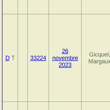
26
Gicquel
D
T
33224
novembre
Margau
2023