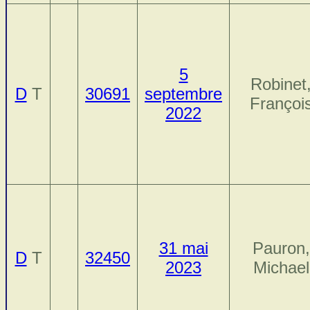
5
Robinet
D
T
30691
septembre
Françoi
2022
31 mai
Pauron,
D
T
32450
2023
Michael