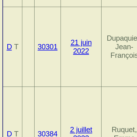
Dupaquie
21 juin
D
T
30301
Jean-
2022
Françoi
2 juillet
Ruquet,
D
T
30384