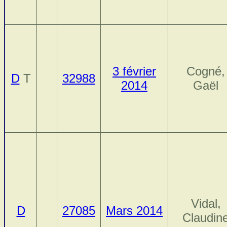
3 février
Cogné,
D
T
32988
2014
Gaël
Vidal,
D
27085
Mars 2014
Claudin