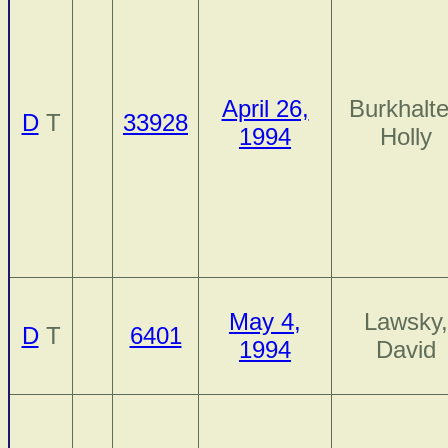
April 26,
Burkhalte
D
T
33928
1994
Holly
May 4,
Lawsky,
D
T
6401
1994
David