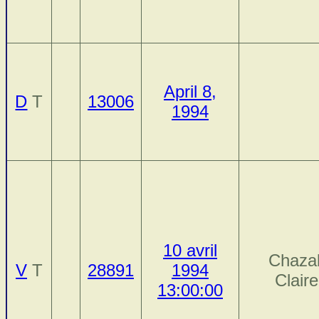
April 8,
D
T
13006
1994
10 avril
Chazal
V
T
28891
1994
Claire
13:00:00