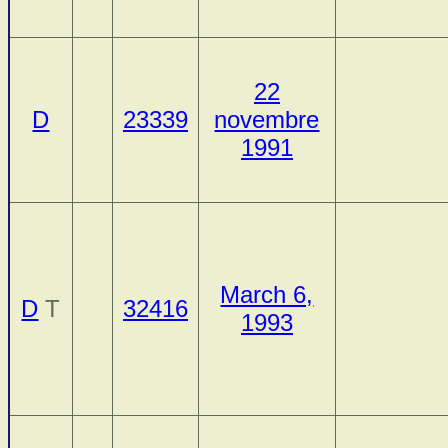
22
D
23339
novembre
1991
March 6,
D
T
32416
1993