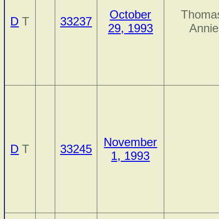
October
Thoma
D
T
33237
29, 1993
Annie
November
D
T
33245
1, 1993