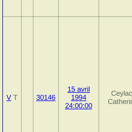
15 avril
Ceylac
V
T
30146
1994
Catheri
24:00:00