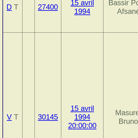
15 avril
Bassir P
D
T
27400
1994
Afsan
15 avril
Masure
V
T
30145
1994
Brun
20:00:00