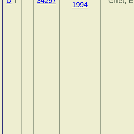
D
T
34297
Gillet, É
1994