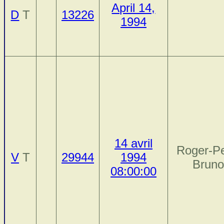
April 14,
D
T
13226
1994
14 avril
Roger-Pe
V
T
29944
1994
Brun
08:00:00