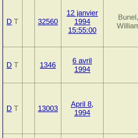
12 janvier
Bunel
D
T
32560
1994
Willia
15:55:00
6 avril
D
T
1346
1994
April 8,
D
T
13003
1994