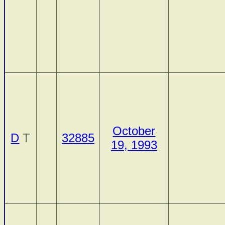
October
D
T
32885
19, 1993