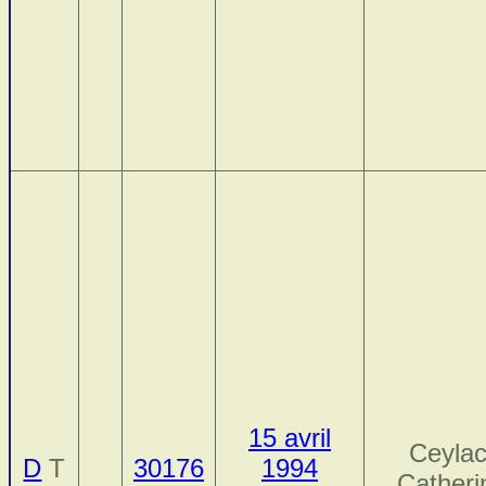
15 avril
Ceylac
D
T
30176
1994
Catheri