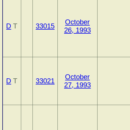
October
D
T
33015
26, 1993
October
D
T
33021
27, 1993