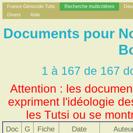
France Génocide Tutsi
Recherche multicritères
Deux
Divers
Aide
Documents pour Nom
B
1 à 167 de 167 d
Attention : les docume
expriment l'idéologie d
les Tutsi ou se mont
Doc
G
Fiche
Date
Auteu