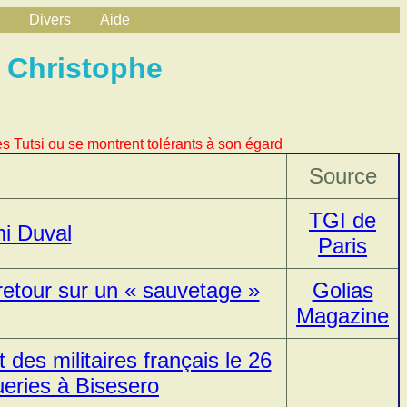
Divers
Aide
 Christophe
s Tutsi ou se montrent tolérants à son égard
Source
TGI de
i Duval
Paris
retour sur un « sauvetage »
Golias
Magazine
 des militaires français le 26
ueries à Bisesero