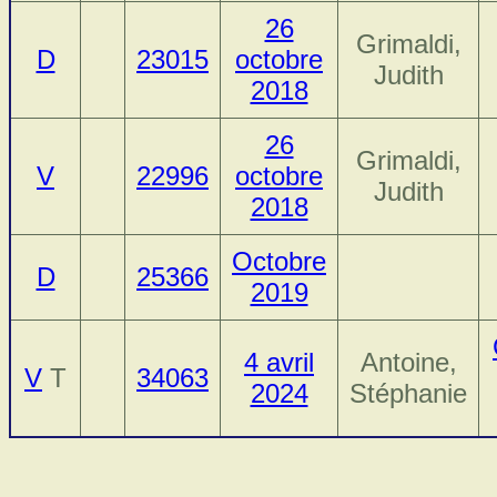
26
Grimaldi,
D
23015
octobre
Judith
2018
26
Grimaldi,
V
22996
octobre
Judith
2018
Octobre
D
25366
2019
4 avril
Antoine,
V
T
34063
2024
Stéphanie