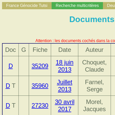
France Génocide Tutsi
Recherche multicritères
Deux
Documents 
Attention : les documents cochés dans la co
Doc
G
Fiche
Date
Auteur
18 juin
Choquet,
D
35209
2013
Claude
Juillet
Farnel,
D
T
35960
2013
Serge
30 avril
Morel,
D
T
27230
2017
Jacques