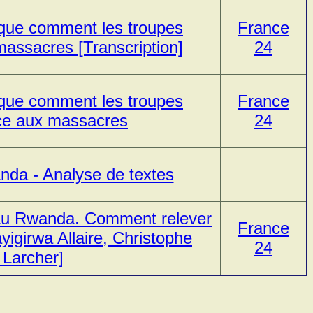
ique comment les troupes
France
massacres [Transcription]
24
ique comment les troupes
France
face aux massacres
24
anda - Analyse de textes
au Rwanda. Comment relever
France
igirwa Allaire, Christophe
24
 Larcher]