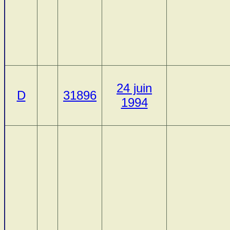
24 juin
D
31896
1994