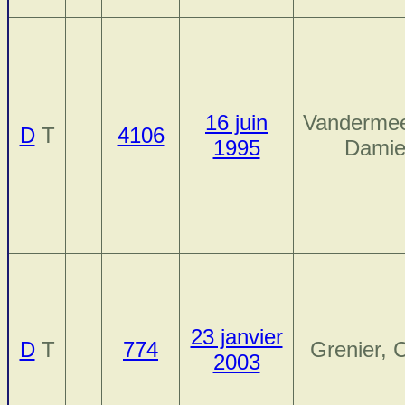
16 juin
Vandermee
D
T
4106
1995
Damie
23 janvier
D
T
774
Grenier, C
2003