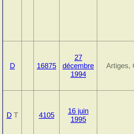
27
D
16875
décembre
Artiges,
1994
16 juin
D
T
4105
1995