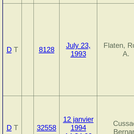
July 23,
Flaten, R
D
T
8128
1993
A.
12 janvier
Cussa
D
T
32558
1994
Berna