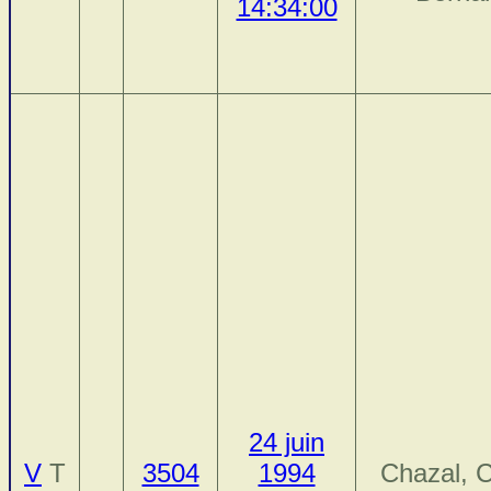
14:34:00
24 juin
V
T
3504
1994
Chazal, C