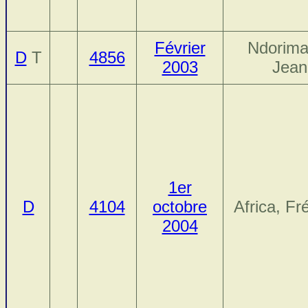
Février
Ndorima
D
T
4856
2003
Jean
1er
D
4104
octobre
Africa, Fr
2004