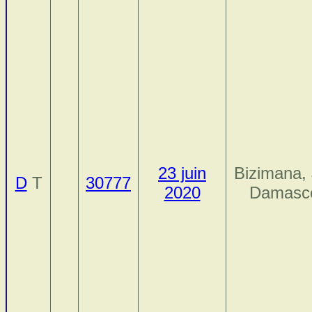
23 juin
Bizimana,
D
T
30777
2020
Damasc