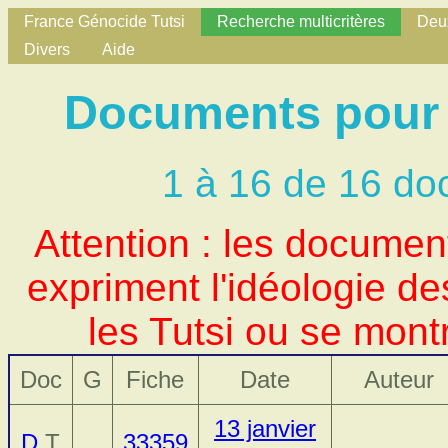
France Génocide Tutsi
Recherche multicritères
Deux
Divers
Aide
Documents pour 
1 à 16 de 16 do
Attention : les docume
expriment l'idéologie d
les Tutsi ou se mont
Doc
G
Fiche
Date
Auteur
13 janvier
D
T
33359