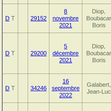
8
Diop,
D
T
29152
novembre
Boubaca
2021
Boris
5
Diop,
D
T
29200
décembre
Boubaca
2021
Boris
16
Galabert,
D
T
34246
septembre
Jean-Luc
2022