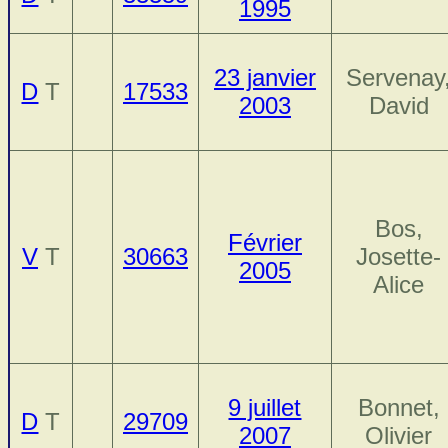
1995
23 janvier
Servenay
D
T
17533
2003
David
Bos,
Février
V
T
30663
Josette-
2005
Alice
9 juillet
Bonnet,
D
T
29709
2007
Olivier