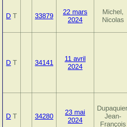
22 mars
Michel,
D
T
33879
2024
Nicolas
11 avril
D
T
34141
2024
Dupaquier
23 mai
D
T
34280
Jean-
2024
François