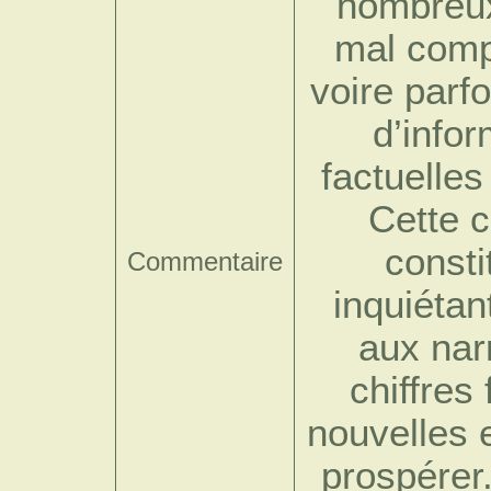
nombreux 
mal comp
voire parf
d’info
factuelles
Cette c
consti
Commentaire
inquiétan
aux nar
chiffres
nouvelles 
prospérer.