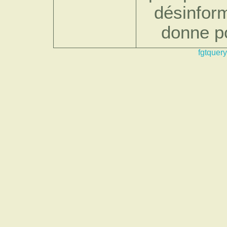
désinform
donne p
fgtquery