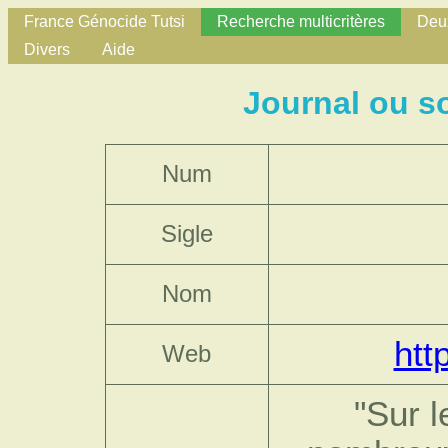
France Génocide Tutsi
Recherche multicritères
Deux
Divers
Aide
Journal ou s
Num
Sigle
Nom
htt
Web
"Sur l