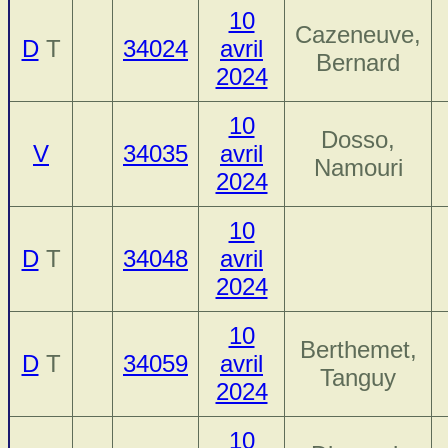
10
Cazeneuve,
D
T
34024
avril
Bernard
2024
10
Dosso,
V
34035
avril
Namouri
2024
10
D
T
34048
avril
2024
10
Berthemet,
D
T
34059
avril
Tanguy
2024
10