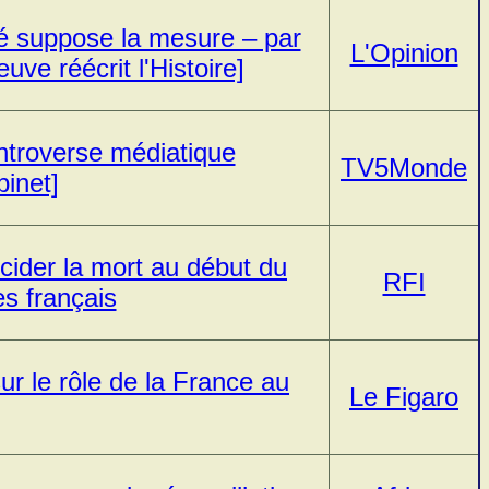
té suppose la mesure – par
L'Opinion
e réécrit l'Histoire]
ntroverse médiatique
TV5Monde
binet]
cider la mort au début du
RFI
es français
r le rôle de la France au
Le Figaro