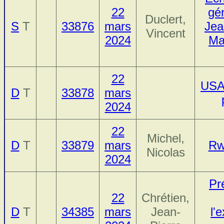
22
gé
Duclert,
S
T
33876
mars
Jea
Vincent
2024
Ma
22
USA 
D
T
33878
mars
2024
22
Michel,
D
T
33879
mars
Rw
Nicolas
2024
Pr
22
Chrétien,
D
T
34385
mars
Jean-
l'