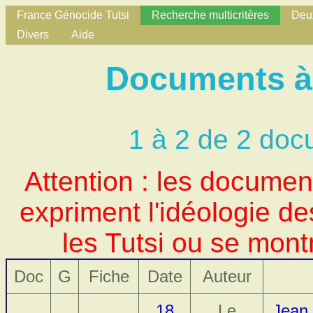
France Génocide Tutsi
Recherche multicritères
Deux
Divers
Aide
Documents à 
1 à 2 de 2 doc
Attention : les docume
expriment l'idéologie d
les Tutsi ou se mont
Doc
G
Fiche
Date
Auteur
18
Le
Jean 