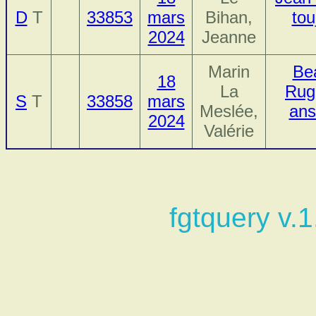
D
T
33853
mars
Bihan,
tou
2024
Jeanne
Marin
Be
18
La
Ruga
S
T
33858
mars
Meslée,
ans
2024
Valérie
fgtquery v.1