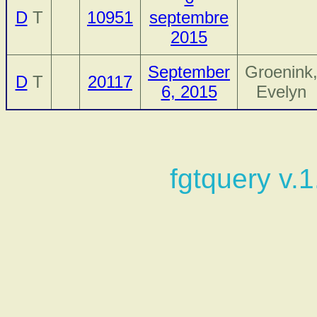
D
T
10951
septembre
2015
September
Groenink
D
T
20117
6, 2015
Evelyn
fgtquery v.1