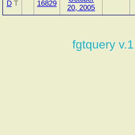
D
T
16829
20, 2005
fgtquery v.1